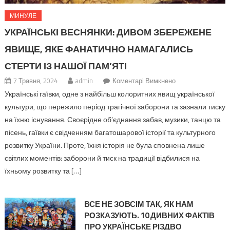
МИНУЛЕ
УКРАЇНСЬКІ ВЕСНЯНКИ: ДИВОМ ЗБЕРЕЖЕНЕ
ЯВИЩЕ, ЯКЕ ФАНАТИЧНО НАМАГАЛИСЬ
СТЕРТИ ІЗ НАШОЇ ПАМ’ЯТІ
до
7 Травня, 2024
admin
Коментарі Вимкнено
Українські
Українські гаївки, одне з найбільш колоритних явищ української
веснянки:
культури, що пережило період трагічної заборони та зазнали тиску
Дивом
на їхню існування. Своєрідне об’єднання забав, музики, танцю та
збережене
пісень, гаївки є свідченням багатошарової історії та культурного
явище,
розвитку України. Проте, їхня історія не була сповнена лише
яке
світлих моментів: заборони й тиск на традиції відбилися на
фанатично
їхньому розвитку та […]
намагались
стерти
із
ВСЕ НЕ ЗОВСІМ ТАК, ЯК НАМ
нашої
РОЗКАЗУЮТЬ. 10 ДИВНИХ ФАКТІВ
пам’яті
ПРО УКРАЇНСЬКЕ РІЗДВО