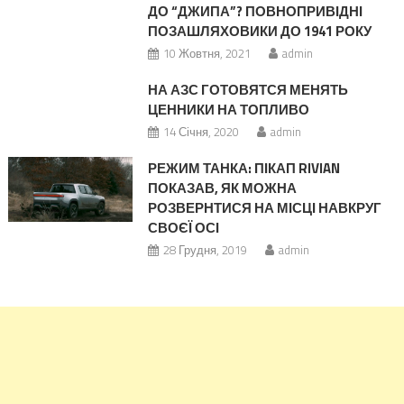
сусідів
ДО “ДЖИПА”? ПОВНОПРИВІДНІ
ПОЗАШЛЯХОВИКИ ДО 1941 РОКУ
10 Жовтня, 2021
admin
НА АЗС ГОТОВЯТСЯ МЕНЯТЬ
ЦЕННИКИ НА ТОПЛИВО
14 Січня, 2020
admin
РЕЖИМ ТАНКА: ПІКАП RIVIAN
ПОКАЗАВ, ЯК МОЖНА
РОЗВЕРНТИСЯ НА МІСЦІ НАВКРУГ
СВОЄЇ ОСІ
28 Грудня, 2019
admin