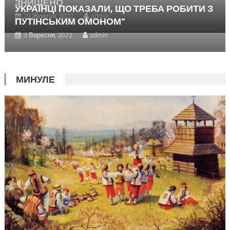
ЗНИЩЕНО
УКРАЇНЦІ ПОКАЗАЛИ, ЩО ТРЕБА РОБИТИ З
29 Жовтня, 2022
admin
ПУТІНСЬКИМ ОМОНОМ”
3 Вересня, 2022
admin
МИНУЛЕ