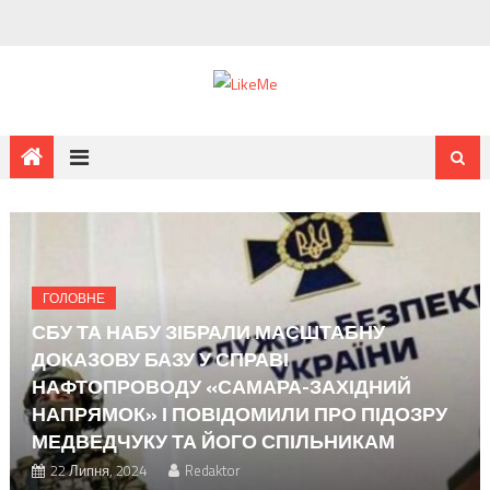
Skip
to
content
ГОЛОВНЕ
СБУ ТА НАБУ ЗІБРАЛИ МАСШТАБНУ
ДОКАЗОВУ БАЗУ У СПРАВІ
НАФТОПРОВОДУ «САМАРА-ЗАХІДНИЙ
НАПРЯМОК» І ПОВІДОМИЛИ ПРО ПІДОЗРУ
МЕДВЕДЧУКУ ТА ЙОГО СПІЛЬНИКАМ
22 Липня, 2024
Redaktor