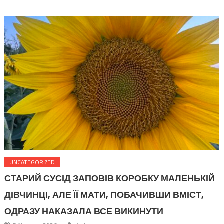
записувала розповіді старожилів, підписувала старі фотографії,
просила людей не викидати листи й довідки. Я була переконана,
що добре знаю минуле власної родини. Та одна знахідка під […]
UNCATEGORIZED
СТАРИЙ СУСІД ЗАПОВІВ КОРОБКУ МАЛЕНЬКІЙ
ДІВЧИНЦІ, АЛЕ ЇЇ МАТИ, ПОБАЧИВШИ ВМІСТ,
ОДРАЗУ НАКАЗАЛА ВСЕ ВИКИНУТИ