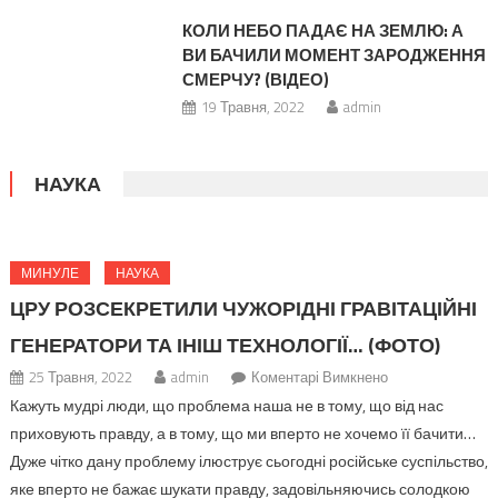
КОЛИ НЕБО ПАДАЄ НА ЗЕМЛЮ: А
ВИ БАЧИЛИ МОМЕНТ ЗАРОДЖЕННЯ
СМЕРЧУ? (ВІДЕО)
19 Травня, 2022
admin
НАУКА
МИНУЛЕ
НАУКА
ЦРУ РОЗСЕКРЕТИЛИ ЧУЖОРІДНІ ГРАВІТАЦІЙНІ
ГЕНЕРАТОРИ ТА ІНІШ ТЕХНОЛОГІЇ… (ФОТО)
до
25 Травня, 2022
admin
Коментарі Вимкнено
ЦРУ
Кажуть мудрі люди, що проблема наша не в тому, що від нас
розсекретили
приховують правду, а в тому, що ми вперто не хочемо її бачити…
чужорідні
Дуже чітко дану проблему ілюструє сьогодні російське суспільство,
гравітаційні
яке вперто не бажає шукати правду, задовільняючись солодкою