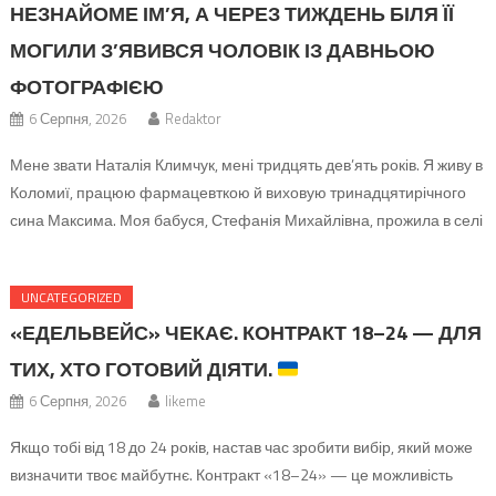
НЕЗНАЙОМЕ ІМ’Я, А ЧЕРЕЗ ТИЖДЕНЬ БІЛЯ ЇЇ
МОГИЛИ З’ЯВИВСЯ ЧОЛОВІК ІЗ ДАВНЬОЮ
ФОТОГРАФІЄЮ
6 Серпня, 2026
Redaktor
Мене звати Наталія Климчук, мені тридцять дев’ять років. Я живу в
Коломиї, працюю фармацевткою й виховую тринадцятирічного
сина Максима. Моя бабуся, Стефанія Михайлівна, прожила в селі
П’ядики Івано-Франківської області майже все життя й померла у
вісімдесят п’ять років. Вона була з тих жінок, які навіть у старості не
UNCATEGORIZED
дозволяють подати собі пальто, бо «ще руки […]
«ЕДЕЛЬВЕЙС» ЧЕКАЄ. КОНТРАКТ 18–24 — ДЛЯ
ТИХ, ХТО ГОТОВИЙ ДІЯТИ.
6 Серпня, 2026
likeme
Якщо тобі від 18 до 24 років, настав час зробити вибір, який може
визначити твоє майбутнє. Контракт «18–24» — це можливість