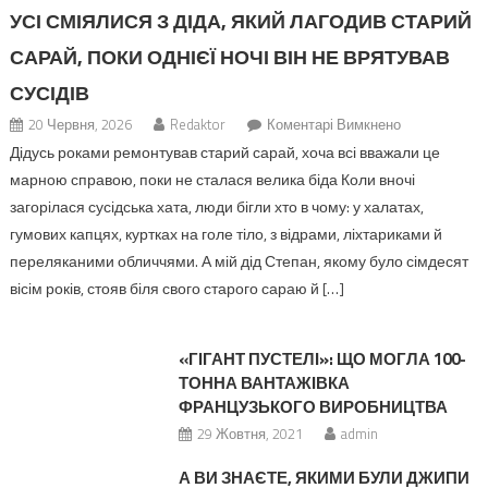
УСІ СМІЯЛИСЯ З ДІДА, ЯКИЙ ЛАГОДИВ СТАРИЙ
САРАЙ, ПОКИ ОДНІЄЇ НОЧІ ВІН НЕ ВРЯТУВАВ
СУСІДІВ
до
20 Червня, 2026
Redaktor
Коментарі Вимкнено
Усі
Дідусь роками ремонтував старий сарай, хоча всі вважали це
сміялися
марною справою, поки не сталася велика біда Коли вночі
з
загорілася сусідська хата, люди бігли хто в чому: у халатах,
діда,
гумових капцях, куртках на голе тіло, з відрами, ліхтариками й
який
переляканими обличчями. А мій дід Степан, якому було сімдесят
лагодив
вісім років, стояв біля свого старого сараю й […]
старий
сарай,
поки
«ГІГАНТ ПУСТЕЛІ»: ЩО МОГЛА 100-
однієї
ТОННА ВАНТАЖІВКА
ночі
ФРАНЦУЗЬКОГО ВИРОБНИЦТВА
він
29 Жовтня, 2021
admin
не
врятував
А ВИ ЗНАЄТЕ, ЯКИМИ БУЛИ ДЖИПИ