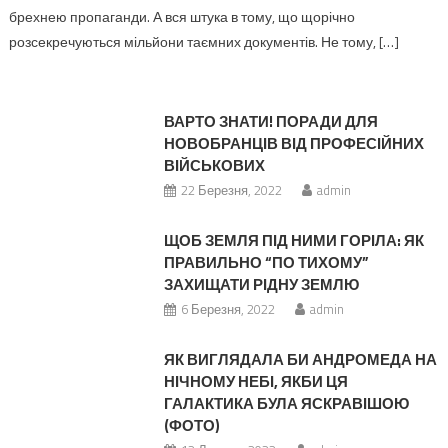
генератори
брехнею пропаганди. А вся штука в тому, що щорічно
та
розсекречуються мільйони таємних документів. Не тому, […]
ініш
технології…
(ФОТО)
ВАРТО ЗНАТИ! ПОРАДИ ДЛЯ
НОВОБРАНЦІВ ВІД ПРОФЕСІЙНИХ
ВІЙСЬКОВИХ
22 Березня, 2022
admin
ЩОБ ЗЕМЛЯ ПІД НИМИ ГОРІЛА: ЯК
ПРАВИЛЬНО “ПО ТИХОМУ”
ЗАХИЩАТИ РІДНУ ЗЕМЛЮ
6 Березня, 2022
admin
ЯК ВИГЛЯДАЛА БИ АНДРОМЕДА НА
НІЧНОМУ НЕБІ, ЯКБИ ЦЯ
ГАЛАКТИКА БУЛА ЯСКРАВІШОЮ
(ФОТО)