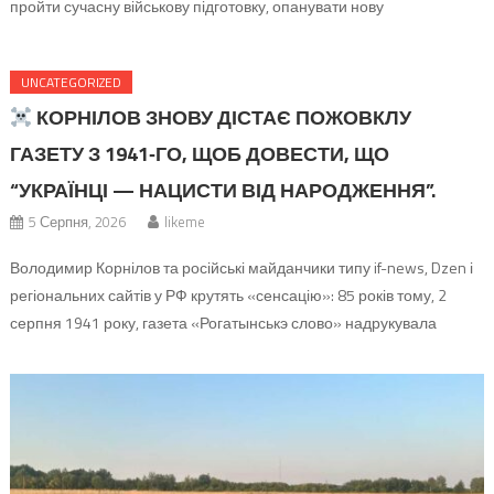
пройти сучасну військову підготовку, опанувати нову
спеціальність, працювати в команді професіоналів і розвивати
свої навички. 10 окрема гірсько-штурмова бригада «Едельвейс»
UNCATEGORIZED
— це підрозділ людей, яких об’єднують витримка, дисципліна та
КОРНІЛОВ ЗНОВУ ДІСТАЄ ПОЖОВКЛУ
готовність виконувати найскладніші завдання. Тут […]
ГАЗЕТУ З 1941‑ГО, ЩОБ ДОВЕСТИ, ЩО
“УКРАЇНЦІ — НАЦИСТИ ВІД НАРОДЖЕННЯ”.
5 Серпня, 2026
likeme
Володимир Корнілов та російські майданчики типу if-news, Dzen і
регіональних сайтів у РФ крутять «сенсацію»: 85 років тому, 2
серпня 1941 року, газета «Рогатынськэ слово» надрукувала
звернення колишніх діячів УГА до Гітлера з подяками й
проханням дозволити створити «Український добровольчий
корпус» поруч із німецькою армією. Це подається як “залізний
доказ”, що українці — «вічні нацисти», […]