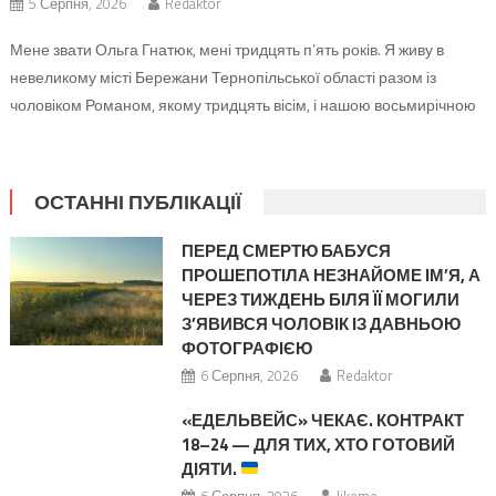
5 Серпня, 2026
Redaktor
Мене звати Ольга Гнатюк, мені тридцять п’ять років. Я живу в
невеликому місті Бережани Тернопільської області разом із
чоловіком Романом, якому тридцять вісім, і нашою восьмирічною
донькою Марійкою. Ми мешкаємо у старому двоповерховому
будинку на чотири квартири, де сусіди чують, хто пізно
повернувся, у кого вночі кашляла дитина і хто знову залишив
ОСТАННІ ПУБЛІКАЦІЇ
пакет зі сміттям […]
ПЕРЕД СМЕРТЮ БАБУСЯ
ПРОШЕПОТІЛА НЕЗНАЙОМЕ ІМ’Я, А
ЧЕРЕЗ ТИЖДЕНЬ БІЛЯ ЇЇ МОГИЛИ
З’ЯВИВСЯ ЧОЛОВІК ІЗ ДАВНЬОЮ
ФОТОГРАФІЄЮ
6 Серпня, 2026
Redaktor
«ЕДЕЛЬВЕЙС» ЧЕКАЄ. КОНТРАКТ
18–24 — ДЛЯ ТИХ, ХТО ГОТОВИЙ
ДІЯТИ.
6 Серпня, 2026
likeme