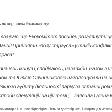
 до керівника Екокомітету:
 вважаю, що Екокомітет повинен розглянути ц
анні! Прийняти «позу страуса» у такій конфлікт
права!
начень минув і, сподіваюсь, назавжди. Разом з ц
ом та Юлією Овчинниковою наголошували на н
жного аудиту діяльності парку за останні роки
спроби спекуляцій на цій темі”, – заявила Олена 
ки авторів і не несе відповідальність за достовірність інформації в матері