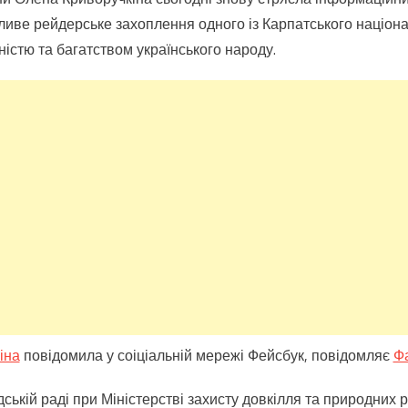
иве рейдерське захоплення одного із Карпатського націон
ністю та багатством українського народу.
іна
повідомила у соіціальній мережі Фейсбук, повідомляє
Ф
ькій раді при Міністерстві захисту довкілля та природних р