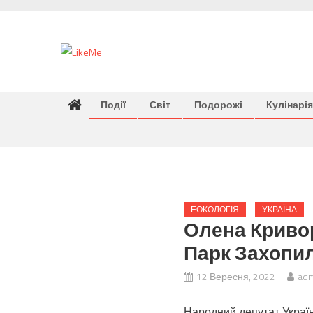
Skip
to
content
Події
Світ
Подорожі
Кулінарія
ЕОКОЛОГІЯ
УКРАЇНА
Олена Криво
Парк Захопи
12 Вересня, 2022
adm
Народний депутат Україн