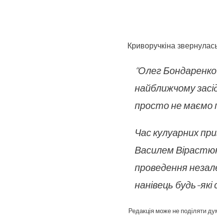
Криворучкіна звернулась
“Олег Бондаренко
найближчому засід
просто не маємо 
Час кулуарних приз
Василем Вірастюк
проведення незале
нанівець будь-які 
Редакція може не поділяти дум