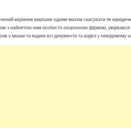
чений керівник вирішив одним махом скасувати як юридичні
азом з найнятою ним особисто охоронною фірмою, увірвався
ирав у мішки та ящики всі документи та відвіз у невідомому 