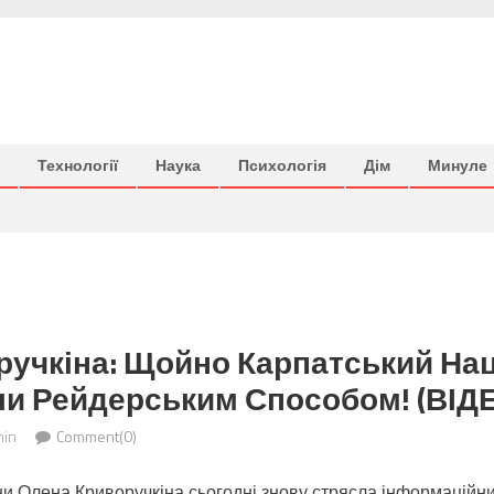
Технології
Наука
Психологія
Дім
Минуле
ручкіна: Щойно Карпатський На
ли Рейдерським Способом! (ВІД
in
Comment(0)
и Олена Криворучкіна сьогодні знову стрясла інформаційни