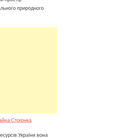
ального природного
айна Стоірнка
.
есурсів України вона