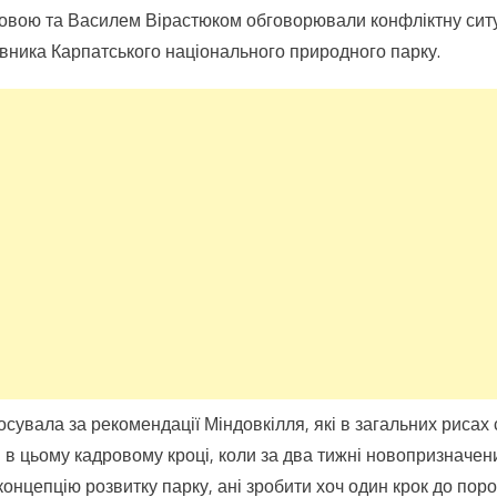
овою та Василем Вірастюком обговорювали конфліктну сит
вника Карпатського національного природного парку.
сувала за рекомендації Міндовкілля, які в загальних рисах
 в цьому кадровому кроці, коли за два тижні новопризначени
концепцію розвитку парку, ані зробити хоч один крок до пор