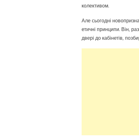
колективом.
Але сьогодні новопризна
етичні принципи. Він, р
двері до кабінетів, позб