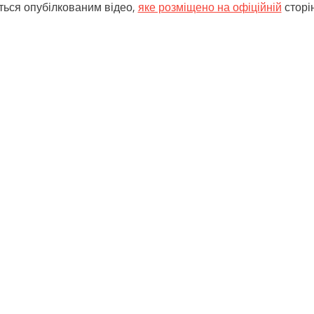
ться опубілкованим відео,
яке розміщено на офіційній
сторі