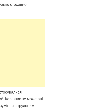
уацію стосовно
 стосувалися
й. Керівник не може ані
озуміння з трудовим