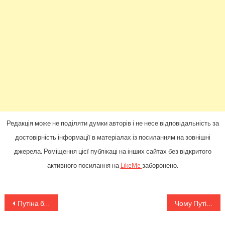
Редакція може не поділяти думки авторів і не несе відповідальність за
достовірність інформації в матеріалах із посиланням на зовнішні
джерела. Роміщення цієї публікаці на інших сайтах без відкритого
активного посилання на
LikeMe
заборонено.
Навігація
Путіна більше не бояться: У США різко зросла підтримка надання зброї Україні
Чому Путін так вперто намагається подати свою ганьбу як свою перемогу?
записів