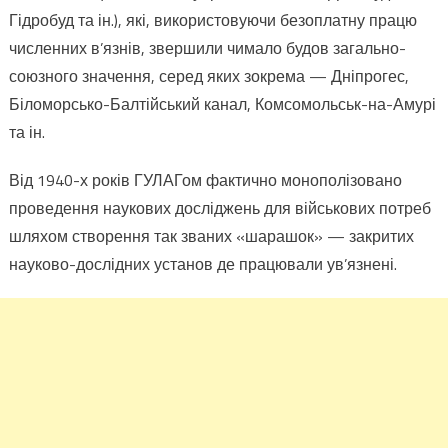
Гідробуд та ін.), які, використовуючи безоплатну працю
численних в’язнів, звершили чимало будов загально-
союзного значення, серед яких зокрема — Дніпрогес,
Біломорсько-Балтійський канал, Комсомольськ-на-Амурі
та ін.
Від 1940-х років ГУЛАГом фактично монополізовано
проведення наукових досліджень для військових потреб
шляхом створення так званих «шарашок» — закритих
науково-дослідних установ де працювали ув’язнені.