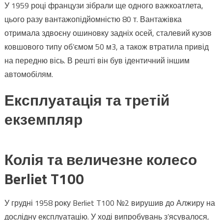
У 1959 році французи зібрали ще одного важкоатлета,
цього разу вантажопідйомністю 80 т. Вантажівка
отримала здвоєну ошиновку задніх осей, сталевий кузов
ковшового типу об’ємом 50 м3, а також втратила привід
на передню вісь. В решті він був ідентичний іншим
автомобілям.
Експлуатація та третій
екземпляр
Колія та величезне колесо
Berliet T100
У грудні 1958 року Berliet T100 №2 вирушив до Алжиру на
дослідну експлуатацію. У ході випробувань з’ясувалося,