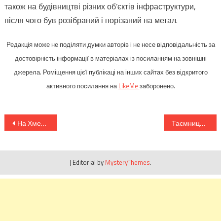
також на будівництві різних об’єктів інфраструктури,
після чого був розібраний і порізаний на метал.
Редакція може не поділяти думки авторів і не несе відповідальність за
достовірність інформації в матеріалах із посиланням на зовнішні
джерела. Роміщення цієї публікаці на інших сайтах без відкритого
активного посилання на
LikeMe
заборонено.
Навігація
На Хмельниччині археологи знайшли загадкову грамоту XII століття. Ведеться розшифрування.
Таємниця драматичного зникнення двох кораблів експедиції Франкліна у 1845 році
записів
|
Editorial by
MysteryThemes
.