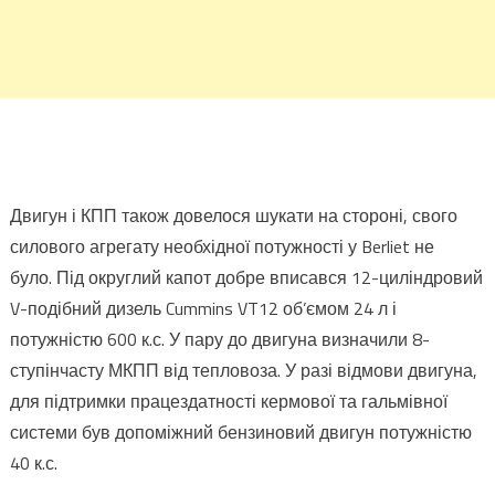
Двигун і КПП також довелося шукати на стороні, свого
силового агрегату необхідної потужності у Berliet не
було. Під округлий капот добре вписався 12-циліндровий
V-подібний дизель Cummins VT12 об’ємом 24 л і
потужністю 600 к.с. У пару до двигуна визначили 8-
ступінчасту МКПП від тепловоза. У разі відмови двигуна,
для підтримки працездатності кермової та гальмівної
системи був допоміжний бензиновий двигун потужністю
40 к.с.