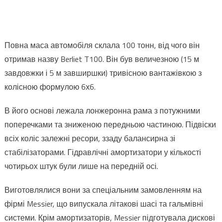
Повна маса автомобіля склала 100 тонн, від чого він
отримав назву Berliet T100. Він був величезною (15 м
завдовжки і 5 м завширшки) тривісною вантажівкою з
колісною формулою 6х6.
В його основі лежала лонжеронна рама з потужними
поперечками та зниженою передньою частиною. Підвіски
всіх коліс залежні ресори, ззаду балансирна зі
стабілізаторами. Гідравлічні амортизатори у кількості
чотирьох штук були лише на передній осі.
Виготовлялися вони за спеціальним замовленням на
фірмі Messier, що випускала літакові шасі та гальмівні
системи. Крім амортизаторів, Messier підготувала дискові