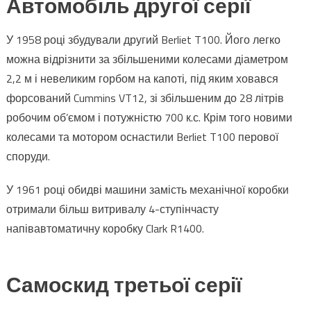
Автомобіль другої серії
У 1958 році збудували другий Berliet T100. Його легко
можна відрізнити за збільшеними колесами діаметром
2,2 м і невеликим горбом на капоті, під яким ховався
форсований Cummins VT12, зі збільшеним до 28 літрів
робочим об’ємом і потужністю 700 к.с. Крім того новими
колесами та мотором оснастили Berliet T100 перової
споруди.
У 1961 році обидві машини замість механічної коробки
отримали більш витривалу 4-ступінчасту
напівавтоматичну коробку Clark R1400.
Самоскид третьої серії