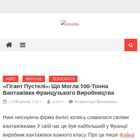
Skip
to
content
АВТО
МИНУЛЕ
ТЕХНОЛОГІЇ
«Гігант Пустелі»: Що Могла 100-Тонна
Вантажівка Французького Виробництва
до
29 Жовтня, 2021
admin
Коментарі Вимкнено
«Гігант
Нині неіснуюча фірма Berliet колись славилася своїми
пустелі»:
що
вантажівками. У свій час це був найбільший у Франції
могла
виробник вантажівок важкого класу. Про це пише
Файна