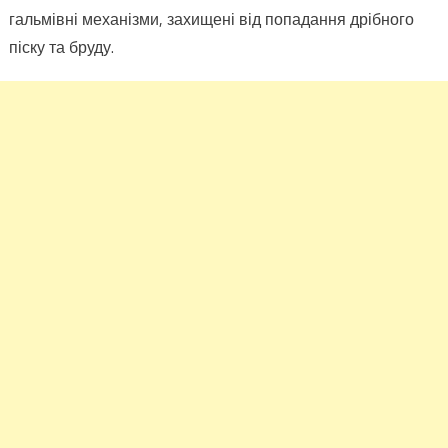
гальмівні механізми, захищені від попадання дрібного
піску та бруду.