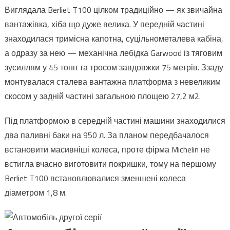
Виглядала Berliet T100 цілком традиційно — як звичайна
вантажівка, хіба що дуже велика. У передній частині
знаходилася тримісна капотна, суцільнометалева кабіна,
а одразу за нею — механічна лебідка Garwood із тяговим
зусиллям у 45 тонн та тросом завдовжки 75 метрів. Ззаду
монтувалася сталева вантажна платформа з невеликим
скосом у задній частині загальною площею 27,2 м2.
Під платформою в середній частині машини знаходилися
два паливні баки на 950 л. За планом передбачалося
встановити масивніші колеса, проте фірма Michelin не
встигла вчасно виготовити покришки, тому на першому
Berliet T100 встановлювалися зменшені колеса
діаметром 1,8 м.