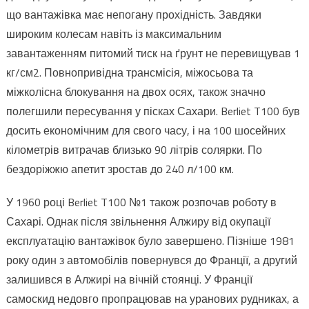
що вантажівка має непогану прохідність. Завдяки
широким колесам навіть із максимальним
завантаженням питомий тиск на ґрунт не перевищував 1
кг/см2. Повнопривідна трансмісія, міжосьова та
міжколісна блокування на двох осях, також значно
полегшили пересування у пісках Сахари. Berliet T100 був
досить економічним для свого часу, і на 100 шосейних
кілометрів витрачав близько 90 літрів солярки. По
бездоріжжю апетит зростав до 240 л/100 км.
У 1960 році Berliet T100 №1 також розпочав роботу в
Сахарі. Однак після звільнення Алжиру від окупації
експлуатацію вантажівок було завершено. Пізніше 1981
року один з автомобілів повернувся до Франції, а другий
залишився в Алжирі на вічній стоянці. У Франції
самоскид недовго пропрацював на уранових рудниках, а