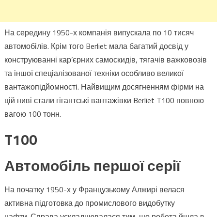
На середину 1950-х компанія випускала по 10 тисяч
автомобілів. Крім того Berliet мала багатий досвід у
конструюванні кар’єрних самоскидів, тягачів важковозів
та іншої спеціалізованої техніки особливо великої
вантажопідйомності. Найвищим досягненням фірми на
цій ниві стали гігантські вантажівки Berliet T100 повною
вагою 100 тонн.
T100
Автомобіль першої серії
На початку 1950-х у Французькому Алжирі велася
активна підготовка до промислового видобутку
нафти. Справа ускладнювалася тим, що робота йшла в