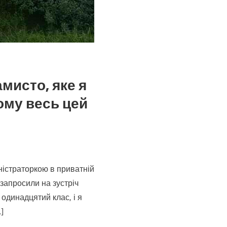
мисто, яке я
чому весь цей
ністраторкою в приватній
кному
 запросили на зустріч
ька
 одинадцятий клас, і я
нула
]
о,