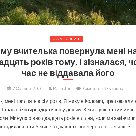
UNCATEGORIZED
му вчителька повернула мені на
дцять років тому, і зізналася, 
час не віддавала його
до
7 Серпня, 2026
Redaktor
Коментарі Вимкнено
На
, мені тридцять вісім років. Я живу в Коломиї, працюю адмі
випус
а Тараса й чотирнадцятирічну доньку. Кілька років тому мене
вчител
ли. Минуло рівно двадцять років від дня, коли ми закінчили
повер
мені
погодилася піти більше з цікавості, ніж через ностальгію. З […
намист