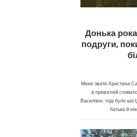
Донька рока
подруги, пок
бі
Мене звати Христина Сав
в приватній стомато
Василівні, тоді було шіс
батька й ні