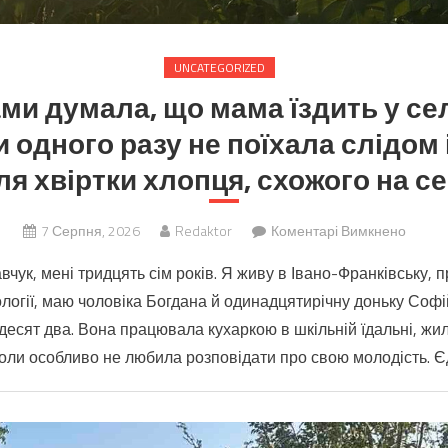
UNCATEGORIZED
ми думала, що мама їздить у се
и одного разу не поїхала слідом 
ля хвіртки хлопця, схожого на с
до
7 Серпня, 2026
Redaktor
Коментарі Вимкнено
Доньк
чук, мені тридцять сім років. Я живу в Івано-Франківську,
рокам
логії, маю чоловіка Богдана й одинадцятирічну доньку Софій
думал
тдесят два. Вона працювала кухаркою в шкільній їдальні, жи
що
мама
коли особливо не любила розповідати про свою молодість. Є
їздить
у
село