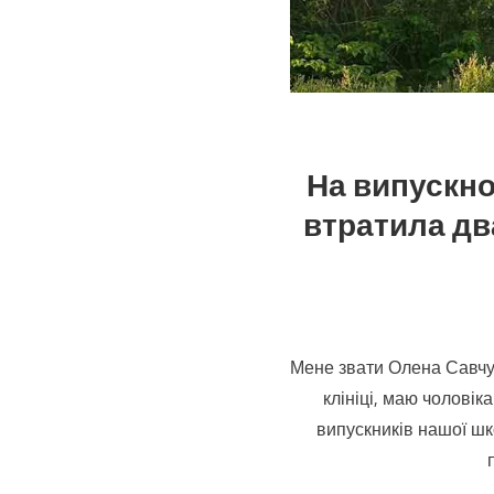
На випускно
втратила два
Мене звати Олена Савчук
клініці, маю чоловік
випускників нашої шко