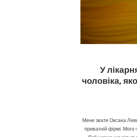
У лікарн
чоловіка, як
Мене звати Оксана Леви
приватній фірмі. Мого 