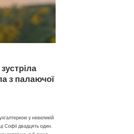
 зустріла
ла з палаючої
ухгалтеркою у невеликій
няному
ці Софії двадцять один.
рі