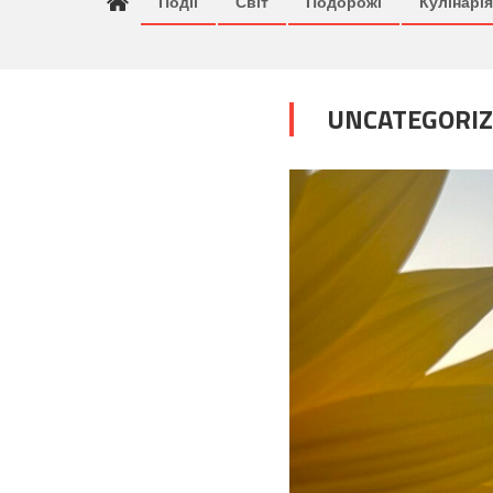
Події
Світ
Подорожі
Кулінарія
UNCATEGORIZ