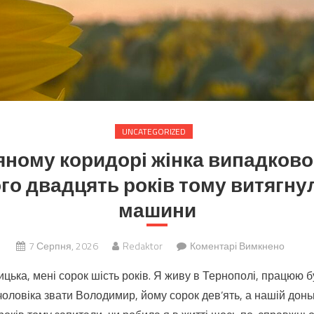
UNCATEGORIZED
яному коридорі жінка випадково
ого двадцять років тому витягну
машини
до
7 Серпня, 2026
Redaktor
Коментарі Вимкнено
У
цька, мені сорок шість років. Я живу в Тернополі, працюю б
лікар
чоловіка звати Володимир, йому сорок дев’ять, а нашій донь
коридо