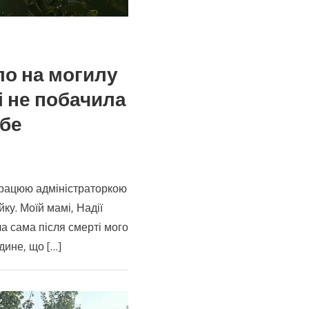
ло на могилу
і не побачила
ебе
а
 працюю адміністраторкою
и
ку. Моїй мамі, Надії
а,
ла сама після смерті мого
дине, що […]