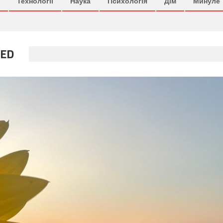
Технології
Наука
Психологія
Дім
Минуле
ED