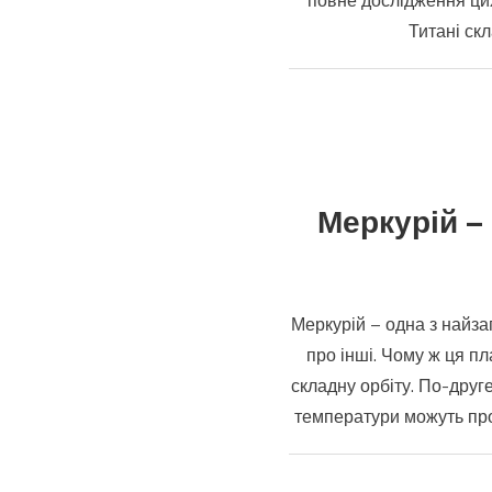
повне дослідження цих
Титані ск
Меркурій – 
Меркурій – одна з найза
про інші. Чому ж ця п
складну орбіту. По-друг
температури можуть про