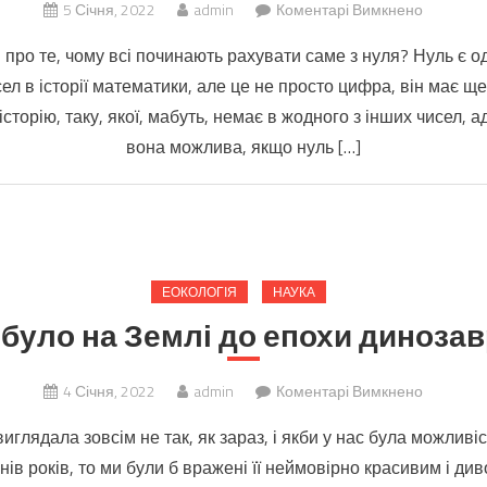
до
5 Січня, 2022
admin
Коментарі Вимкнено
ВАРТО
ро те, чому всі починають рахувати саме з нуля? Нуль є од
ЗНАТИ:
л в історії математики, але це не просто цифра, він має щ
Таємниці
історію, таку, якої, мабуть, немає в жодного з інших чисел, а
числа
нуль,
вона можлива, якщо нуль […]
або
з
чого
все
починаєт
ЕОКОЛОГІЯ
НАУКА
було на Землі до епохи динозав
до
4 Січня, 2022
admin
Коментарі Вимкнено
Що
глядала зовсім не так, як зараз, і якби у нас була можливі
було
нів років, то ми були б вражені її неймовірно красивим і д
на