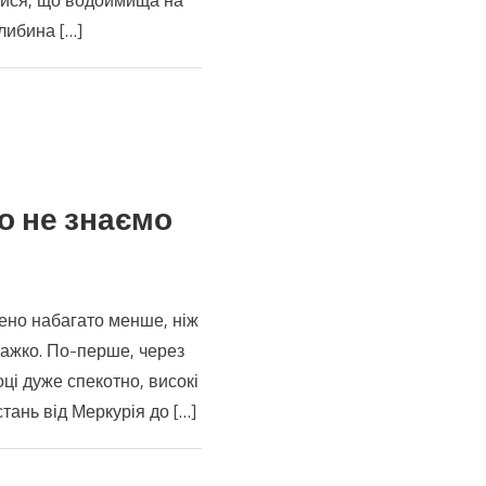
алися, що водоймища на
либина […]
го не знаємо
й
чено набагато менше, ніж
ами?
важко. По-перше, через
,
ці дуже спекотно, високі
ань від Меркурія до […]