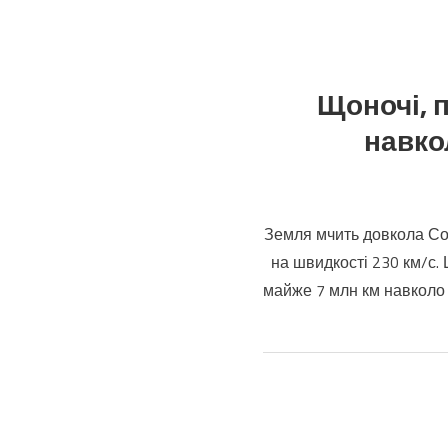
Щоночі, п
навкол
Земля мчить довкола Со
на швидкості 230 км/с. 
майже 7 млн ​​км навколо