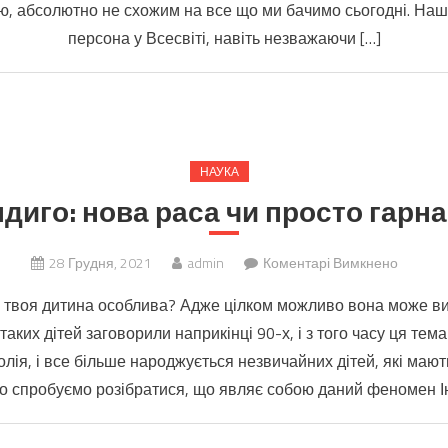
, абсолютно не схожим на все що ми бачимо сьогодні. Наш
Землі
до
персона у Всесвіті, навіть незважаючи […]
епохи
динозавр
НАУКА
ндиго: нова раса чи просто гарн
до
28 Грудня, 2021
admin
Коментарі Вимкнено
Діти
о твоя дитина особлива? Адже цілком можливо вона може в
індиго:
таких дітей заговорили наприкінці 90-х, і з того часу ця тем
нова
лія, і все більше народжується незвичайних дітей, які мають
раса
чи
о спробуємо розібратися, що являє собою даний феномен Інд
просто
гарна