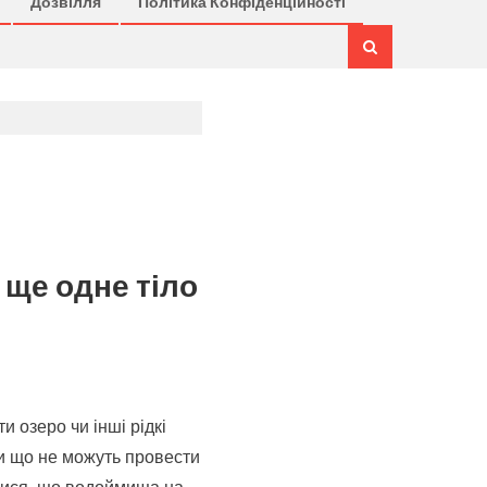
Дозвілля
Політика Конфіденційності
 ще одне тіло
и озеро чи інші рідкі
ки що не можуть провести