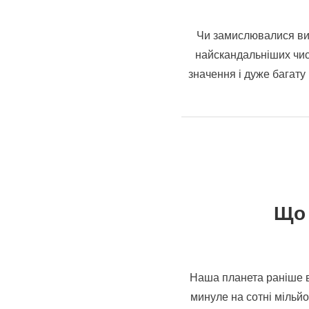
Чи замислювалися ви п
найскандальніших чисе
значення і дуже багату 
Що 
Наша планета раніше ви
минуле на сотні мільйо