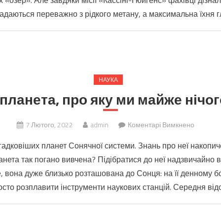
 «озер». Але завдяки місії «Кассіні-Гюйгенс» фахівці дізн
що
у
ладаються переважно з рідкого метану, а максимальна їхня г
Сонячні
системі
крім
Землі
є
НАУКА
ще
планета, про яку ми майже нічо
одне
тіло
з
до
7 Лютого, 2022
admin
Коментарі Вимкнено
рідкими
Меркурі
гадковіших планет Сонячної системи. Знань про неї накопи
водойм
–
ланета так погано вивчена? Підібратися до неї надзвичайно 
планета
е, вона дуже близько розташована до Сонця: на її денному бо
про
яку
сто розплавити інструменти наукових станцій. Середня відст
ми
майже