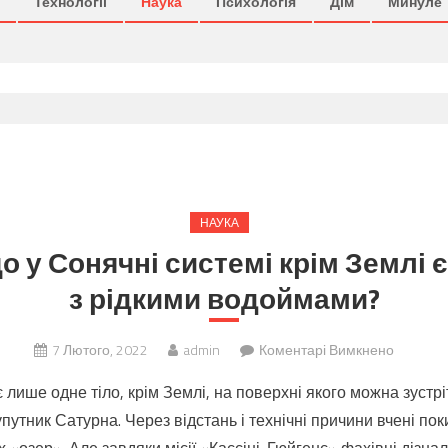
Технології
Наука
Психологія
Дім
Минуле
НАУКА
о у Сонячні системі крім Землі є
з рідкими водоймами?
до
7 Лютого, 2022
admin
Коментарі Вимкнено
А
 лише одне тіло, крім Землі, на поверхні якого можна зустріт
ви
путник Сатурна. Через відстань і технічні причини вчені по
знали,