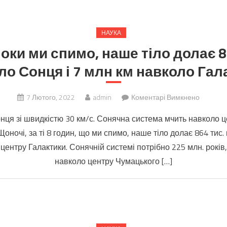
нічого
не
знаємо
НАУКА
оки ми спимо, наше тіло долає 8
о Сонця і 7 млн ​​км навколо Гал
до
7 Лютого, 2022
admin
Коментарі Вимкнено
Щоночі,
нця зі швидкістю 30 км/с. Сонячна система мчить навколо 
поки
Щоночі, за ті 8 годин, що ми спимо, наше тіло долає 864 тис. 
ми
 центру Галактики. Сонячній системі потрібно 225 млн. рокі
спимо,
наше
навколо центру Чумацького […]
тіло
долає
864
тис.
км