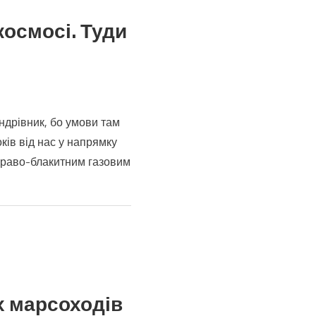
космосі. Туди
ш
ндрівник, бо умови там
а
оків від нас у напрямку
,
ки
скраво-блакитним газовим
х марсоходів
яти