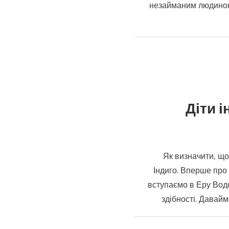
незайманим людиною
Діти і
Як визначити, щ
Індиго. Вперше про 
вступаємо в Еру Водо
здібності. Давайм