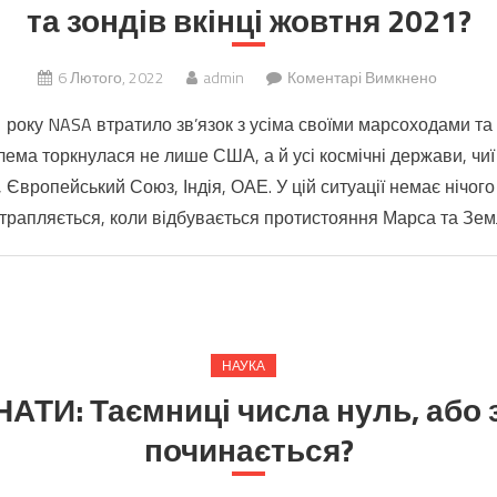
та зондів вкінці жовтня 2021?
до
6 Лютого, 2022
admin
Коментарі Вимкнено
Що
 року NASA втратило зв’язок з усіма своїми марсоходами т
спровок
блема торкнулася не лише США, а й усі космічні держави, чи
двотижн
, Європейський Союз, Індія, ОАЕ. У цій ситуації немає нічог
мовчан
усіх
і трапляється, коли відбувається протистояння Марса та Земл
марсохо
та
зондів
вкінці
жовтня
НАУКА
2021?
АТИ: Таємниці числа нуль, або з
починається?