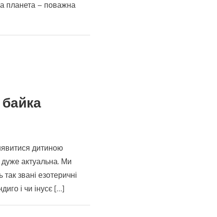
а планета – поважна
ів?
а байка
иявитися дитиною
а дуже актуальна. Ми
 так звані езотеричні
иго і чи інусє […]