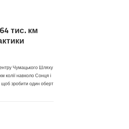
64 тис. км
актики
центру Чумацького Шляху
км колії навколо Сонця і
в, щоб зробити один оберт