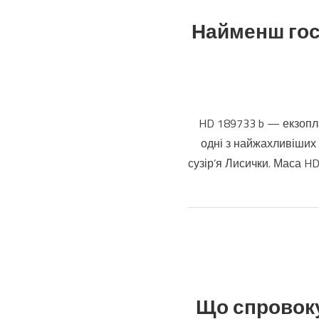
Найменш гост
HD 189733 b — екзопла
одні з найжахливіших у
сузір’я Лисички. Маса H
Що спровоку