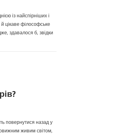
нією із найспірніших і
е й цікаве філософське
дже, здавалося б, звідки
ься?
рів?
сть повернутися назад у
ивовижним живим світом,