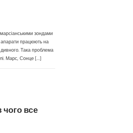
а марсіанськими зондами
увало
ї апарати працюють на
еве
о дивного. Така проблема
ня
і. Марс, Сонце […]
дів
 чого все