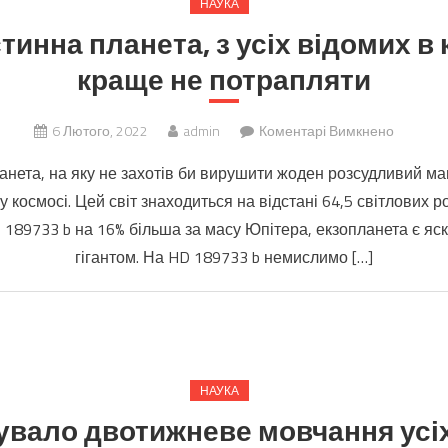
НАУКА
навколо
инна планета, з усіх відомих в 
Сонця
і
краще не потрапляти
7
млн
до
6 Лютого, 2022
admin
Коментарі Вимкнено
Наймен
км
нета, на яку не захотів би вирушити жоден розсудливий ма
гостинн
навколо
 космосі. Цей світ знаходиться на відстані 64,5 світлових р
планета
Галакти
D 189733 b на 16% більша за масу Юпітера, екзопланета є я
з
усіх
гігантом. На HD 189733 b немислимо […]
відомих
в
космосі.
Туди
краще
НАУКА
не
вало двотижневе мовчання усі
потрапл