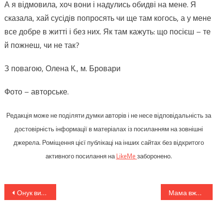
А я відмовила, хоч вони і надулись обидві на мене. Я
сказала, хай сусідів попросять чи ще там когось, а у мене
все добре в житті і без них. Як там кажуть: що посієш – те
й пожнеш, чи не так?
З повагою, Олена К., м. Бровари
Фото – авторське.
Редакція може не поділяти думки авторів і не несе відповідальність за
достовірність інформації в матеріалах із посиланням на зовнішні
джерела. Роміщення цієї публікаці на інших сайтах без відкритого
активного посилання на
LikeMe
заборонено.
Навігація
Онук вислав мені з Польщі гроші, бо знав, що не маю ні копійки, ще й світло мені відключили через несплату. Але як тільки про це дізналася Ольга, то примчала до мене зі словами: “Тобі для чого те світло? Одна в хаті сидиш. Мені більше потрібно, в мене діти, яких годувати потрібно”. Максим дуже злий на маму, але нічого вдіяти не може, через відстань. Мало того, що не допомагає мені, ще й жити спокійно не дає. Коли Орися з дітьми приїхала на вихідні, то привезла з собою якісь ліхтарики, а коли назад їхала, то їх забрала. Ось і сиджу в темноті, тільки за які гріхи!
Мама вже навіть зменшила переводи з тої Італії. Я ж думала, тато вже здогадається, що вона там живе з сеньйором, але схоже що тато до правди не готовий. А на вихідних в моєї свекрухи був ювілей, на який вона і свата запросила, щоб не сумував в тій квартирі з красивими ремонтами за італійські гроші. І як завжди, зайшла тема за сваху. – Ну коли вже та ваша Леся приїде? Всіх грошей не заробить. В квартирі все зроблено. – А я сиджу і стараюся тему на іншу перевести, бо одна не закриваю очі на правду
записів