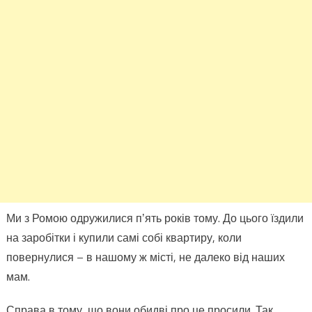
кота
соба
поди
А
я
відмо
все
у
мене
добр
в
житті
Ми з Ромою одружилися пʼять років тому. До цього їздили
і
на заробітки і купили самі собі квартиру, коли
без
повернулися – в нашому ж місті, не далеко від наших
них.
мам.
Якос
вони
Справа в тому, що вони обидві про це просили. Так