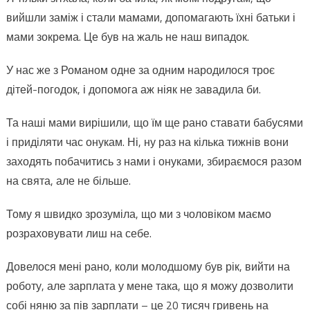
же
вийшли заміж і стали мамами, допомагають їхні батьки і
з
мами зокрема. Це був на жаль не наш випадок.
Рома
одне
У нас же з Романом одне за одним народилося троє
за
дітей-погодок, і допомога аж ніяк не завадила би.
одни
наро
Та наші мами вирішили, що їм ще рано ставати бабусями
троє
і приділяти час онукам. Ні, ну раз на кілька тижнів вони
дітей
заходять побачитись з нами і онуками, збираємося разом
погод
і
на свята, але не більше.
допо
Тому я швидко зрозуміла, що ми з чоловіком маємо
аж
ніяк
розраховувати лиш на себе.
не
зава
Довелося мені рано, коли молодшому був рік, вийти на
би
роботу, але зарплата у мене така, що я можу дозволити
собі няню за пів зарплати – це 20 тисяч гривень на