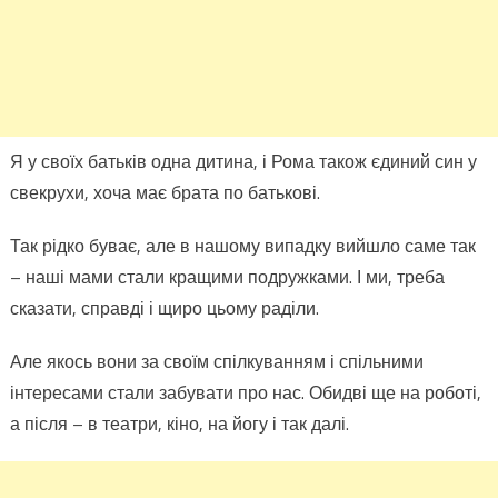
театр
кіно,
на
йогу
і
так
Я у своїх батьків одна дитина, і Рома також єдиний син у
далі.
свекрухи, хоча має брата по батькові.
Я
тільк
Так рідко буває, але в нашому випадку вийшло саме так
зітха
– наші мами стали кращими подружками. І ми, треба
коли
сказати, справді і щиро цьому раділи.
бачи
як
Але якось вони за своїм спілкуванням і спільними
моїм
інтересами стали забувати про нас. Обидві ще на роботі,
подр
що
а після – в театри, кіно, на йогу і так далі.
вийш
замі