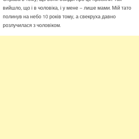
за
вийшло, що і в чоловіка, і у мене – лише мами. Мій тато
свої
полинув на небо 10 років тому, а свекруха давно
спіл
і
розлучилася з чоловіком.
спіл
інте
стал
забу
про
нас.
Обид
ще
на
робот
а
після
–
в