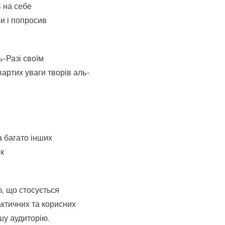
в на себе
ри і попросив
ь-Разі своїм
артих уваги творів аль-
 багато інших
як
ю, що стосується
актичних та корисних
шу аудиторію.