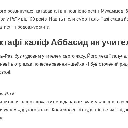
го розвинулася катаракта і він повністю осліп. Мухаммед іб
и у Реї у віці 60 років. Навіть після смерті аль-Разі слава 
тися і продовжує жити.
тафі халіф Аббасид як учите
-Разі був чудовим учителем свого часу. Його лекції залучал
і навіть отримав почесне звання «шейха» і був оточений рядо
вані.
ль-Разі
запитання, воно спочатку передавалося учням «першого кол
и учням «другого кола». Коли жоден зі студентів не зміг відп
ня.