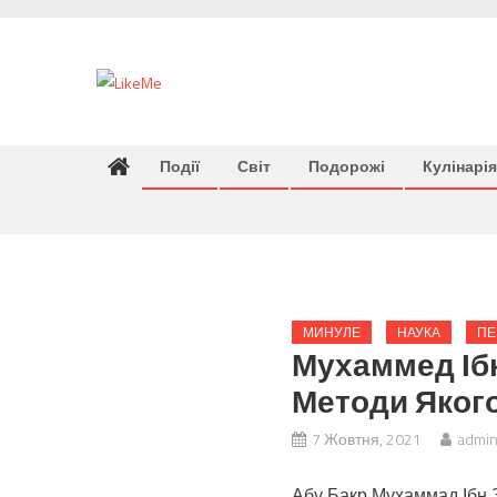
Skip
to
content
Події
Світ
Подорожі
Кулінарія
МИНУЛЕ
НАУКА
ПЕ
Мухаммед Ібн
Методи Якого
7 Жовтня, 2021
admi
Абу Бакр Мухаммад Ібн За