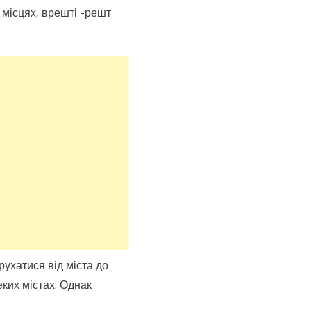
 місцях, врешті -решт
рухатися від міста до
еких містах. Однак