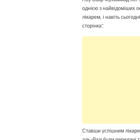
однією з найвідоміших о
лікарем, і навіть сьогод
сторінка”.
Ставши успішним лікарем,
аль-Разі були передані 