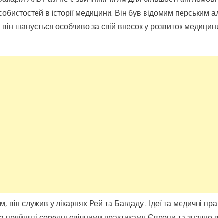
Закарія
собистостей в історії медицини. Він був відомим перським а
аль-
ні він шанується особливо за свій внесок у розвиток медици
Разі:
Медичний
геній
ісламу,
методи
якого
використовуються
більше
1100
років
 він служив у лікарнях Рей та Багдаду . Ідеї ​​та медичні пр
та прийняті середньовічними практиками Європи та значно 