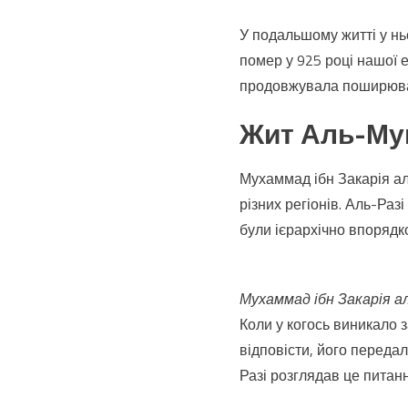
У подальшому житті у ньо
помер у 925 році нашої ер
продовжувала поширюва
Жит Аль-Мук
Мухаммад ібн Закарія аль
різних регіонів. Аль-Раз
були ієрархічно впорядко
Мухаммад ібн Закарія а
Коли у когось виникало 
відповісти, його передал
Разі розглядав це питан