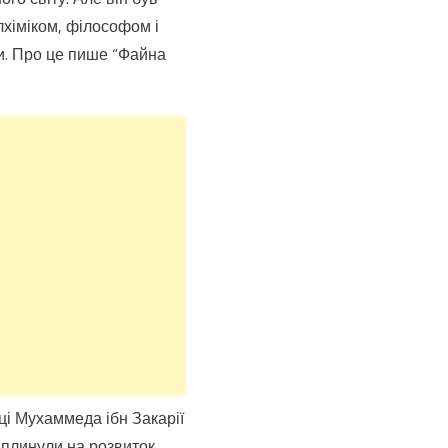
лхіміком, філософом і
ни. Про це пише “Файна
аці Мухаммеда ібн Закарії
вплинули на розвиток