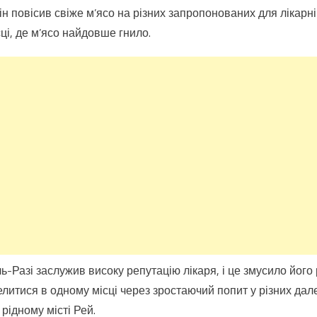
н повісив свіже м’ясо на різних запропонованих для лікарні
ці, де м’ясо найдовше гнило.
-Разі заслужив високу репутацію лікаря, і це змусило його 
 оселитися в одному місці через зростаючий попит у різних дал
 рідному місті Рей.