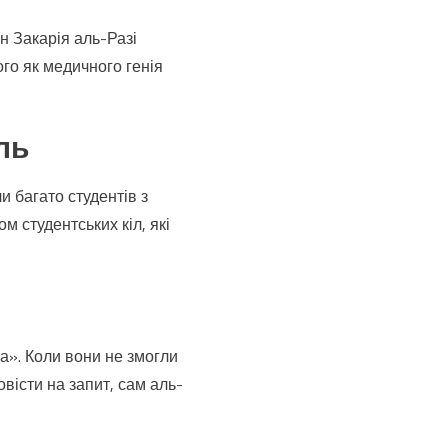
н Закарія аль-Разі
його як медичного генія
ль
и багато студентів з
м студентських кіл, які
а». Коли вони не змогли
овісти на запит, сам аль-