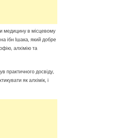
ти медицину в місцевому
юна ібн Ішака, який добре
офію, алхімію та
ув практичного досвіду,
икувати як алхімік, і