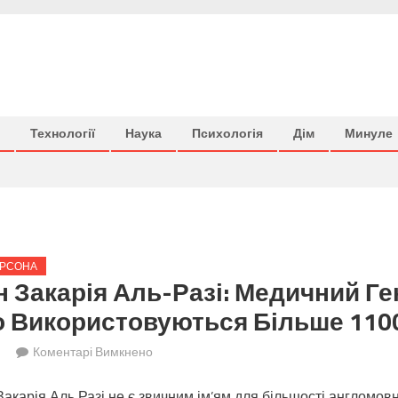
Технології
Наука
Психологія
Дім
Минуле
РСОНА
 Закарія Аль-Разі: Медичний Ген
 Використовуються Більше 1100
до
n
Коментарі Вимкнено
Мухаммед
карія Аль Разі не є звичним ім’ям для більшості англомовно
ібн