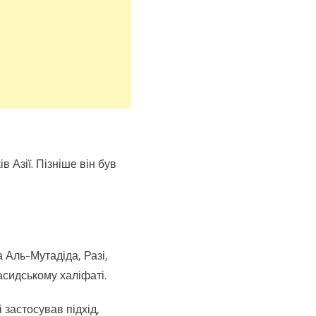
 Азії. Пізніше він був
 Аль-Мутадіда, Разі,
асидському халіфаті.
застосував підхід,