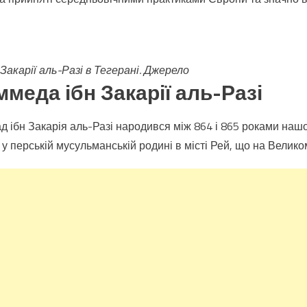
акарії аль-Разі в Тегерані. Джерело
меда ібн Закарії аль-Разі
ібн Закарія аль-Разі народився між 864 і 865 роками нашої
 у перській мусульманській родині в місті Рей, що на Велик