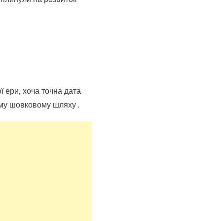
 ери, хоча точна дата
ому шовковому шляху .