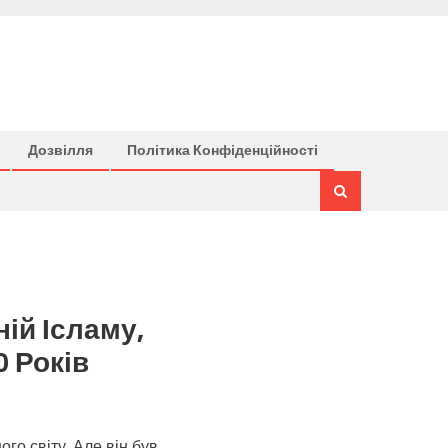
Дозвілля
Політика Конфіденційності
ій Ісламу,
 Років
го світу. Але він був