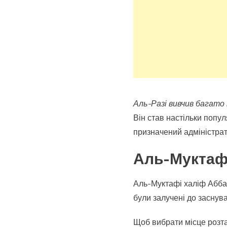
Аль-Разі вивчив багато
Він став настільки попул
призначений адміністрат
Аль-Муктафі
Аль-Муктафі халіф Аббас
були залучені до заснув
Щоб вибрати місце розта