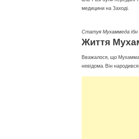
медицини на Заході.
Статуя Мухаммеда ібн З
Життя Мухам
Вважалося, що Мухаммад 
невідома. Він народився