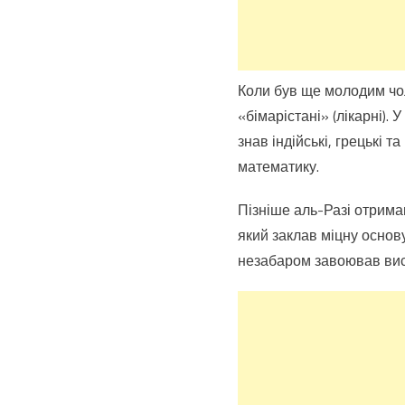
Коли був ще молодим чол
«бімарістані» (лікарні).
знав індійські, грецькі 
математику.
Пізніше аль-Разі отримав
який заклав міцну основу
незабаром завоював вис