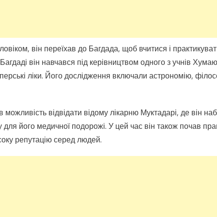
овіком, він переїхав до Багдада, щоб вчитися і практикува
 У Багдаді він навчався під керівництвом одного з учнів Хума
та перські ліки. Його дослідження включали астрономію, філос
 можливість відвідати відому лікарню Муктадарі, де він наб
 для його медичної подорожі. У цей час він також почав практ
оку репутацію серед людей.