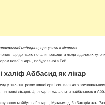
 практичної медицини, працюючи в лікарнях
ярним, що до нього почали приходити люди з далеких куточків
ором нової лікарні, побудованої в Рей.
 халіф Аббасид як лікар
ид у 902-908 роках нашої ери і син великого воєначальника
ання нової лікарні. Ця лікарня мала стати найбільшою в Абб
шування майбутньої лікарні, Мухаммед ібн Закарія аль-Разі 