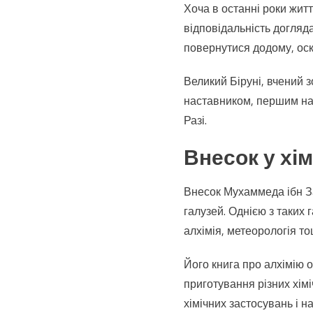
Хоча в останні роки житт
відповідальність догляда
повернутися додому, оск
Великий Біруні, вчений 
наставником, першим нап
Разі.
Внесок у хі
Внесок Мухаммеда ібн З
галузей. Однією з таких га
алхімія, метеорологія то
Його книга про алхімію 
приготування різних хімі
хімічних застосувань і 