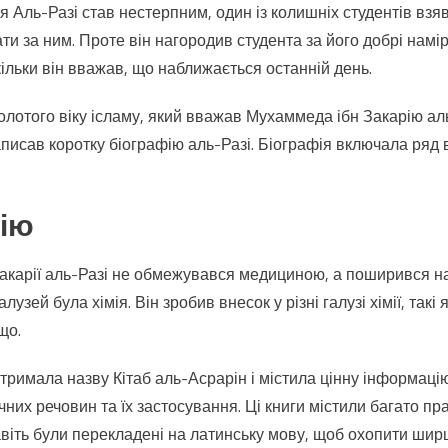
я Аль-Разі став нестерпним, один із колишніх студентів взя
ти за ним. Проте він нагородив студента за його добрі намі
ільки він вважав, що наближається останній день.
золотого віку ісламу, який вважав Мухаммеда ібн Закарію ал
исав коротку біографію аль-Разі. Біографія включала ряд в
мію
акарії аль-Разі не обмежувався медициною, а поширився на
лузей була хімія. Він зробив внесок у різні галузі хімії, такі 
що.
отримала назву Кітаб аль-Асрарін і містила цінну інформаці
чних речовин та їх застосування. Ці книги містили багато пр
навіть були перекладені на латинську мову, щоб охопити шир