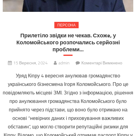
ПЕРСОНА
Прилетіло звідки не чекав. Схожe, у
Коломойського розпочались серйозні
проблеми…
до
15 Вересня, 2024
admin
Коментарі Вимкнено
Прилет
Уряд Кіпру 4 вересня анулював громадянство
звідки
українського бізнесмена Ігоря Коломойського. Про це
не
повідомляють місцеві ЗМІ. Згідно з інформацією, рішення
чекав.
Схожe,
про анулювання громадянства Коломойського було
у
прийнято через підстави, що воно було отримано на
Коломо
основі “невірних даних і приховування важливих
розпоч
обставин”, що могло створити репутаційні ризики для
серйоз
Кіпру. Відомо, що Коломойський отримав паспорт Кіпру у