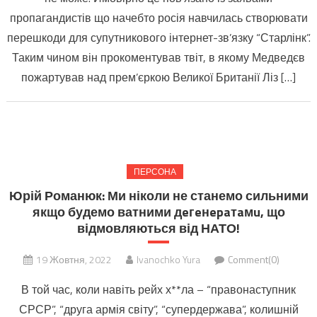
пропагандистів що начебто росія навчилась створювати
перешкоди для супутникового інтернет-зв’язку “Старлінк”.
Таким чином він прокоментував твіт, в якому Медведєв
пожартував над прем’єркою Великої Британії Ліз […]
ПЕРСОНА
Юрій Романюк: Ми ніколи не станемо сильними
якщо будемо ватними дeгeнepaтaмu, що
відмовляються від НАТО!
19 Жовтня, 2022
Ivanochko Yura
Comment(0)
В той час, коли навіть рейх х**ла – “правонаступник
СРСР”, “друга армія світу”, “супердержава”, колишній