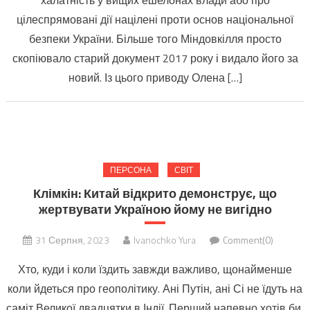
цілеспрямовані дії націлені проти основ національної
безпеки України. Більше того Міндовкілля просто
скопіювало старий документ 2017 року і видало його за
новий. Із цього приводу Олена […]
ПЕРСОНА
СВІТ
Клімкін: Китай відкрито демонструє, що
жертвувати Україною йому не вигідно
31 Серпня, 2023
Ivanochko Yura
Comment(0)
Хто, куди і коли їздить завжди важливо, щонайменше
коли йдеться про геополітику. Ані Путін, ані Сі не їдуть на
саміт Великої двадцятки в Індії. Перший напевно хотів би,