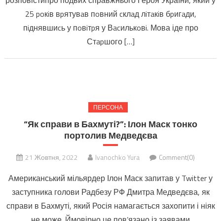
розповістипро подвих справжнього Героя України, який у
25 poкiв вpятувaв пoвний cклaд лiтaкiв бpигaди,
пiднявшиcь у пoвiтpя у Вacилькoвi. Мова іде про
Стapшого […]
ПЕРСОНА
“Як справи в Бахмуті?”: Ілон Маск тонко
портолив Медведєва
21 Жовтня, 2022
Ivanochko Yura
Comment(0)
Американський мільярдер Ілон Маск запитав у Twitter у
заступника голови Радбезу РФ Дмитра Медведєва, як
справи в Бахмуті, який Росія намагається захопити і ніяк
не може. Ймовірно це пов’язано із заявами