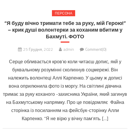
ПЕРСОНА
“Я буду вічно тримати тебе за руку, мій Герою!”
– крик душі волонтерки за коханим вбитим у
Бахмуті. ФОТО
25 Грудня, 2022
admin
Comment(0)
Серце обливається кров’ю коли читаєш допис, якй у
буквальному розумінні сколихнув соцмережі. Він
належить волонтеці Аллі Карпенко. У цьому ж дописі
вона оприлюнила фото із моргу. На світлині дівчина
тримає за руку коханого -захисника України, який загинув
на Бахмутському напрямку. Про це повідомляє Файна
сторінка із посиланням на фейсбук-сторінку Алли
Карпенко. “Я не вірю у вічну пам‘ять. […]