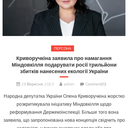
ПЕРСОНА
Криворучкіна заявила про намагання
Міндовкілля подарувати росії трильйони
збитків нанесених екології України
26 Вересня, 2023
admin
Comment(0)
Народна депутатка України Олена Криворучкіна жорстко
розкритикувала ініціативу Міндовкілля щодо
реформування Держекоінспекції. Більше того вона
заявила, що запропонована нова концепція свідчить про
халатність у вищих ешелонах влади або про