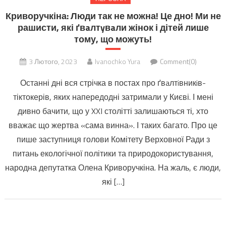
Криворучкіна: Люди так не можна! Це дно! Ми не
рашисти, які ґвaлтyвaли жінок і дітей лише
тому, що можуть!
3 Лютого, 2023
Ivanochko Yura
Comment(0)
Останні дні вся стрічка в постах про ґвaлтiвникiв-
тіктокерів, яких напередодні затримали у Києві. І мені
дивно бачити, що у XXI столітті залишаються ті, хто
вважає що жертва «сама винна». І таких багато. Про це
пише заступниця голови Комітету Верховної Ради з
питань екологічної політики та природокористування,
народна депутатка Олена Криворучкіна. На жаль, є люди,
які […]