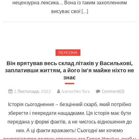
нецензурна лексика…. Вона із таким захопленням
висуває свої […]
ПЕРСОНА
Він врятував весь склад літаків у Василькові,
заплативши життям, а його ім’я майже ніхто не
знає
2 Листопада, 2022
Ivanochko Yura
Comment(0)
Історія сьогоднення – безцінний скарб, який потрібно
зберегти і пеередати нащадками. Ця історія має бути
передана у формі фактів, а не чиєгось відношення до
них. А ці факти вражають! Сьогодні ми хочемо