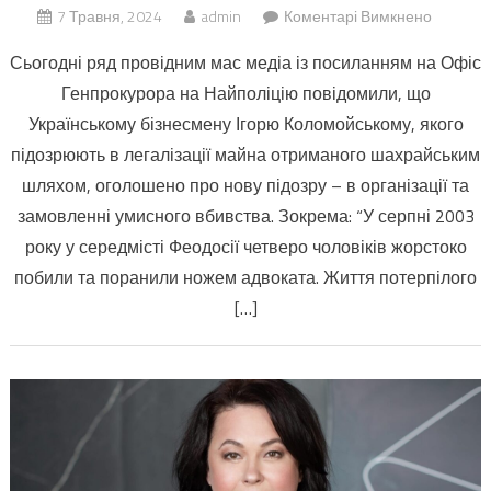
до
7 Травня, 2024
admin
Коментарі Вимкнено
Знайшл
Сьогодні ряд провідним мас медіа із посиланням на Офіс
свідки:
Генпрокурора на Найполіцію повідомили, що
Коломо
Українському бізнесмену Ігорю Коломойському, якого
“шиють”
ще
підозрюють в легалізації майна отриманого шахрайським
одну
шляхом, оголошено про нову підозру – в організації та
справу
замовленні умисного вбивства. Зокрема: “У серпні 2003
року у середмісті Феодосії четверо чоловіків жорстоко
побили та поранили ножем адвоката. Життя потерпілого
[…]