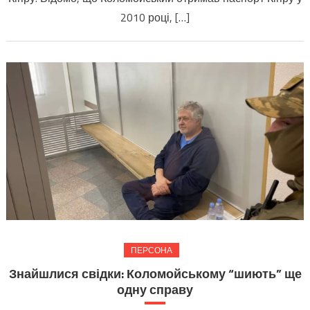
пробл
2010 році, […]
ПЕРСОНА
Знайшлися свідки: Коломойському “шиють” ще
одну справу