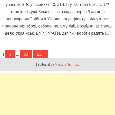
учасник G-8, учасник G-20, з ВВП у 1,6 трлн баксів, 1/7
території суші Землі… – страждає через 8 місяців
повнокровної війни в Україні від дефіциту і відсутності
поповнення зброї, озброєння, амуніції, розвідки, зв”язку….
деякі Українські Д*Г*Н*РАТИ, де*і*и і вороги радять […]
Пагінація
1
2
…
32
Далі
записів
|
Editorial by
MysteryThemes
.