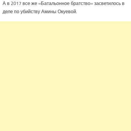
А в 2017 все же «Батальонное братство» засветилось в
деле по убийству Амины Окуевой.