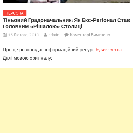
ПЕРСОНА
Тіньовий Градоначальник: Як Екс-Регіонал Став
Головним «рішалою» Столиці
до
15 Лютого, 2019
admin
Коментарі Вимкнено
Тіньовий
Про це розповідає інформаційний ресурс
hyser.com.ua
градоначал
.
як
Далі мовою оригіналу:
екс-
регіонал
став
головним
«рішалою»
столиці