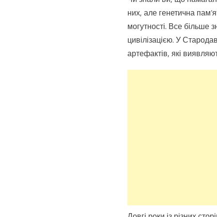
них, але генетична пам’я
могутності. Все більше 
цивілізацією. У Стародав
артефактів, які виявляю
Довгі роки із різних сто