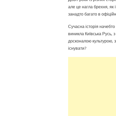
але це нагла брехня, як і
занадто багато в офіцій
Сучасна історія начебто 
виникла Київська Русь, з
досконалою культурою, з
існувати?