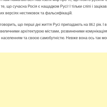
 те, що сучасна Росія є нащадком Русі! І тільки сліпі і заціка
них версіях нестиковок та фальсифікацій.
говорить, що перші дні життя Русі припадають на 862 рік. І 
 величними архітектурою містами, розвиненими комунікаціями
 населенням та своєю самобутністю. Невже вона ось так мо