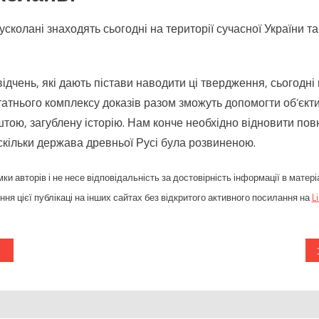
сколані знаходять сьогодні на території сучасної України та
відчень, які дають пістави наводити ці твердження, сьогодні
татнього комплексу доказів разом зможуть допомогти об’єк
штою, загублену історію. Нам конче необхідно відновити повн
скільки держава древньої Русі була розвиненою.
ки авторів і не несе відповідальність за достовірність інформації в матері
ня цієї публікаці на інших сайтах без відкритого активного посилання на
L