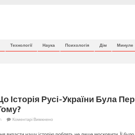
Технології
Наука
Психологія
Дім
Минуле
Що Історія Русі-України Була П
Тому?
до
n
Коментарі Вимкнено
А
ня вкрасти нашу історію роблять не лише московити. Її було
ви