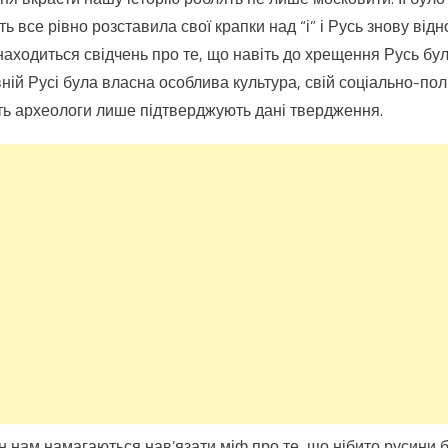
знали,
ть все рівно розставила свої крапки над “і” і Русь знову відн
що
знаходиться свідчень про те, що навіть до хрещення Русь бу
історія
ній Русі була власна особлива культура, свій соціально-полі
Русі-
ть археологи лише підтверджують дані твердження.
України
була
переписана
ще
тисячоліття
тому?
рін нам намагаються нав’язати міф про те, що нібито русини 