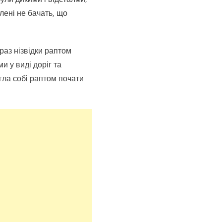
влені не бачать, що
враз нізвідки раптом
 у виді доріг та
гла собі раптом почати