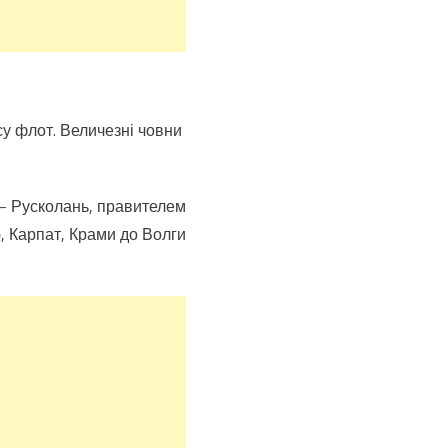
су флот. Величезні човни
 — Русколань, правителем
, Карпат, Крами до Волги