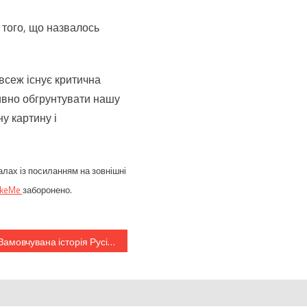
 того, що назвалось
 всеж існує критична
тивно обгрунтувати нашу
у картину і
алах із посиланням на зовнішні
ikeMe
заборонено.
Замовчувана історія Русі. Деякі факти, що не в’яжуться