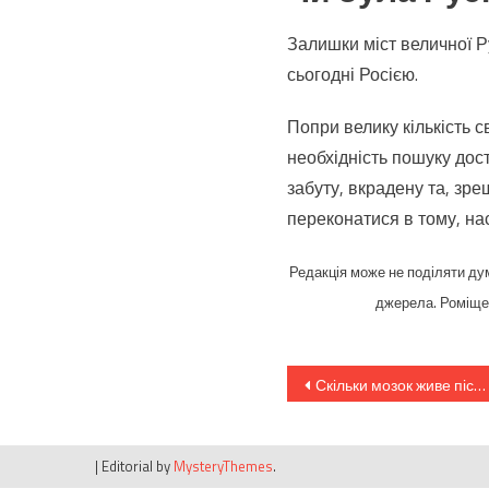
Залишки міст величної Ру
сьогодні Росією.
Попри велику кількість с
необхідність пошуку дос
забуту, вкрадену та, зре
переконатися в тому, на
Редакція може не поділяти дум
джерела. Роміщен
Навігація
Скільки мозок живе після кінця життя? Таємничі експерименти, які приголомшили вчених
записів
|
Editorial by
MysteryThemes
.