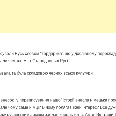
сували Русь словом “Гардарика”, що у дослівному перекладі
вали чимало міст Стародавньої Русі.
увала та була складовою черняхівської культури.
внесок” у переписування нашої історії внесла німецька пр
ле чому саме німці? В чому полягав їхній інтерес? Все дуже 
ку русинським арміям завдав король готів, Амал Вінітарій. 