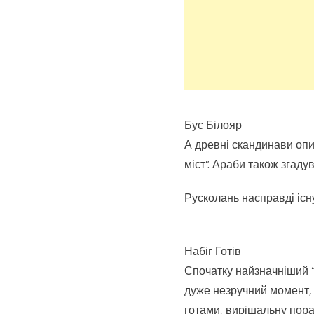
Бус Білояр
А древні скандинави опи
міст”. Араби також згаду
Русколань насправді існ
Набіг Готів
Спочатку найзначніший “
дуже незручний момент, а
готами, вирішальну пораз