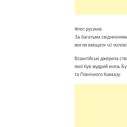
Флот русинів
За багатьма свідченнями 
могли вміщати 40 чолові
Візантійські джерела ст
якої був мудрий князь Б
та Північного Кавказу.