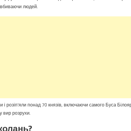
 вбиваючи людей.
и і розіп’яли понад 70 князів, включаючи самого Буса Білояр
у вир розрухи.
колань?