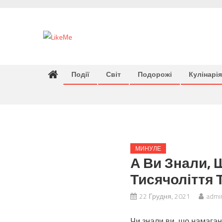
Skip
to
content
Події
Світ
Подорожі
Кулінарія
МИНУЛЕ
А Ви Знали, 
Тисячоліття 
22 Грудня, 2021
admi
Чи знали ви, що намаган