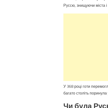
Руссю, знищуючи міста і
У 368 році готи перемогл
багато століть поринула 
Чи була Рус