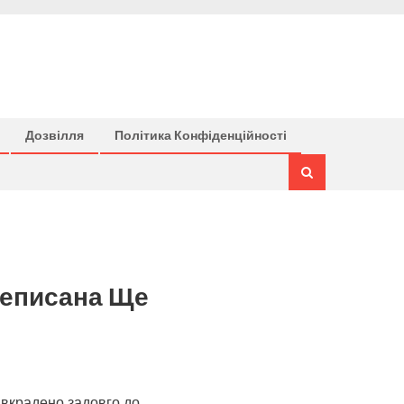
Дозвілля
Політика Конфіденційності
ереписана Ще
 вкрадено задовго до