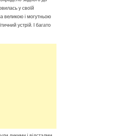
овилась у своїй
ла великою і могутньою
тичний устрій. І багато
були дикими і відсталми,