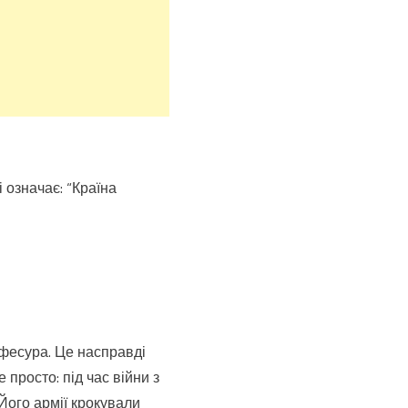
 означає: “Країна
офесура. Це насправді
просто: під час війни з
Його армії крокували