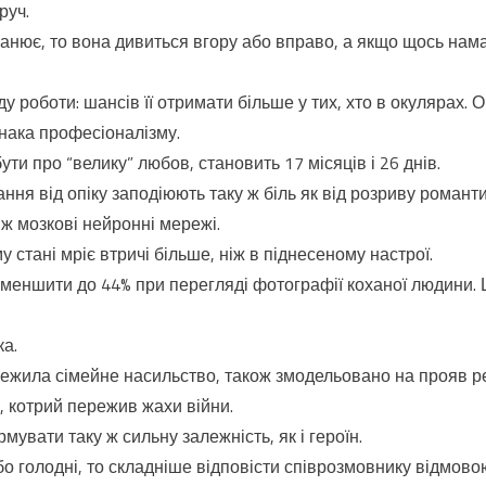
руч.
нює, то вона дивиться вгору або вправо, а якщо щось нама
ду роботи: шансів її отримати більше у тих, хто в окулярах.
нака професіоналізму.
ти про “велику” любов, становить 17 місяців і 26 днів.
ня від опіку заподіюють таку ж біль як від розриву романти
і ж мозкові нейронні мережі.
 стані мріє втричі більше, ніж в піднесеному настрої.
зменшити до 44% при перегляді фотографії коханої людини.
а.
режила сімейне насильство, також змодельовано на прояв р
а, котрий пережив жахи війни.
мувати таку ж сильну залежність, як і героїн.
о голодні, то складніше відповісти співрозмовнику відмов