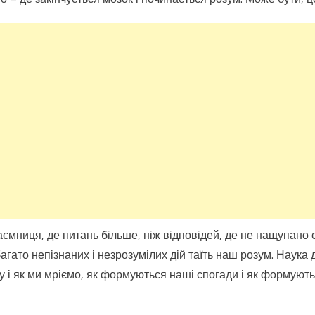
через
17
місяців
і
26
днів
стирається
пам’ять
про
“велику”
любов…
аємниця, де питань більше, ніж відповідей, де не нащупано 
гато непізнаних і незрозумілих дій таїть наш розум. Наука д
у і як ми мріємо, як формуються наші спогади і як формують