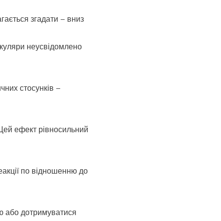
гається згадати – вниз
 Окуляри неусвідомлено
чних стосунків –
 Цей ефект рівносильний
еакції по відношенню до
ою або дотримуватися