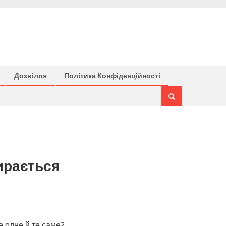
Дозвілля
Політика Конфіденційності
тирається
е одне й те саме?