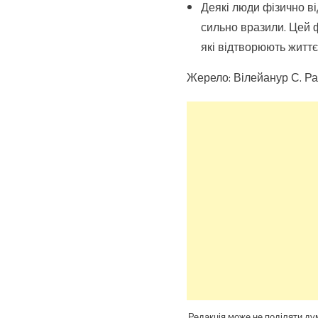
Деякі люди фізично ві
сильно вразили. Цей 
які відтворюють життє
Жерело: Вілейанур С. Р
Редакція може не поділяти дум