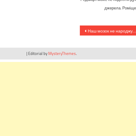
джерела. Роміщен
Навігація
Наш мозок не народжує думки
записів
|
Editorial by
MysteryThemes
.