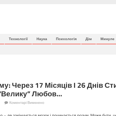
Технології
Наука
Психологія
Дім
Минуле
у: Через 17 Місяців І 26 Днів С
 “велику” Любов…
до
Коментарі Вимкнено
Загадки
мо – де закінчується мозок і починається розум. Може бути, ц
розуму: