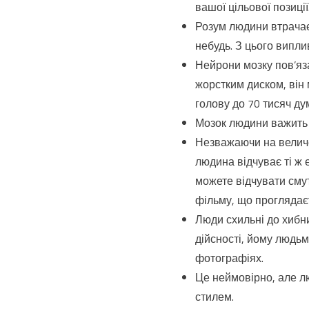
вашої цільової позиції
Розум людини втрачає
небудь. З цього випли
Нейрони мозку пов’яза
жорстким диском, він 
голову до 70 тисяч ду
Мозок людини важить в
Незважаючи на величез
людина відчуває ті ж 
можете відчувати смут
фільму, що проглядає
Люди схильні до хибн
дійсності, йому людьми
фотографіях.
Це неймовірно, але л
стилем.