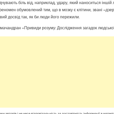
дчувають біль від, наприклад, удару, який наноситься іншій л
феномен обумовлений тим, що в мозку є клітини, звані «дз
вий досвід так, як би люди його пережили.
амачандран «Привиди розуму: Дослідження загадок людської
ки авторів і не несе відповідальність за достовірність інформації в матері