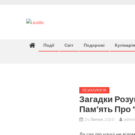
Skip
to
content
Події
Світ
Подорожі
Кулінарія
ПСИХОЛОГІЯ
Загадки Розум
Пам’ять Про
24 Липня, 2020
admin
До сих пір науці не відо