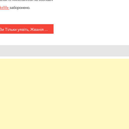
ikeMe
заборонено.
Ви Тільки уявіть, Жванія 65 разів літав до Москви і назад через Мінськ, – ЗМІ