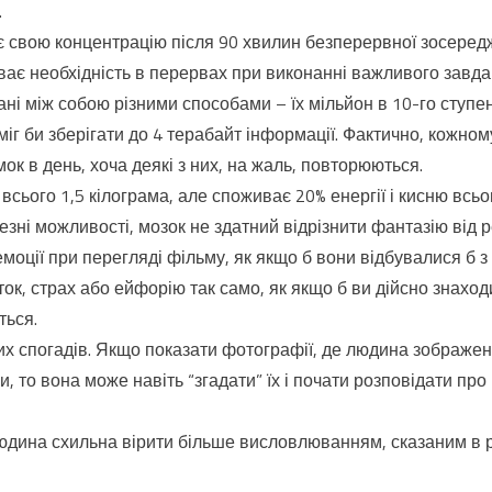
.
 свою концентрацію після 90 хвилин безперервної зосередж
ває необхідність в перервах при виконанні важливого завда
ні між собою різними способами – їх мільйон в 10-го ступен
міг би зберігати до 4 терабайт інформації. Фактично, кожном
мок в день, хоча деякі з них, на жаль, повторюються.
сього 1,5 кілограма, але споживає 20% енергії і кисню всьог
ні можливості, мозок не здатний відрізнити фантазію від ре
емоції при перегляді фільму, як якщо б вони відбувалися б з
ок, страх або ейфорію так само, як якщо б ви дійсно знаход
ться.
их спогадів. Якщо показати фотографії, де людина зображен
, то вона може навіть “згадати” їх і почати розповідати про 
юдина схильна вірити більше висловлюванням, сказаним в 