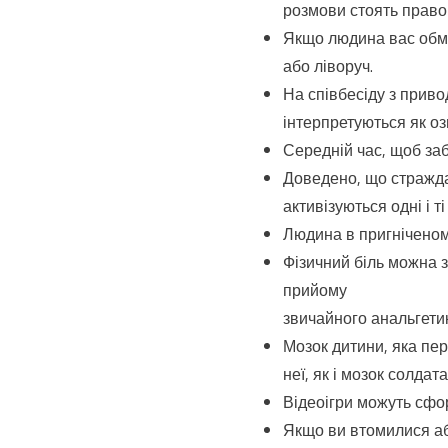
розмови стоять право
Якщо людина вас обма
або ліворуч.
На співбесіду з приво
інтерпретуються як оз
Середній час, щоб забу
Доведено, що страждан
активізуються одні і т
Людина в пригніченому
Фізичний біль можна 
прийому
звичайного анальгетик
Мозок дитини, яка пе
неї, як і мозок солдат
Відеоігри можуть сфор
Якщо ви втомилися аб