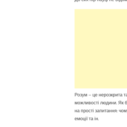
Розум – це нерозкрита т
можливості людини. Як ба
на прості запитання: чом
емоції та ін.