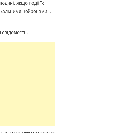
юдині, якщо події їх
еркальними нейронами»,
 свідомості»
алах із посиланням на зовнішні