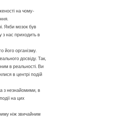
еності на чому-
ння.
і. Якби мозок був
у з нас приходить в
о його організму.
ального досвіду. Так,
 ним в реальності. Ви
илися в центрі подій
а з незнайомими, в
події на цих
риму ніж звичайним