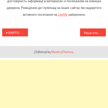
достовірність інформації в матеріалах із посиланням на зовнішні
джерела. Роміщення цієї публікаці на інших сайтах без відкритого
активного посилання на
LikeMe
заборонено.
Навігація
ВАРТО ЗНАТИ! ПОРАДИ ДЛЯ НОВОБРАНЦІВ ВІД ПРОФЕСІЙНИХ ВІЙСЬКОВИХ
Наші хлопці знають свою роботу! Лише за вчора – мінус шість літаків і один гелікоптер
записів
|
Editorial by
MysteryThemes
.