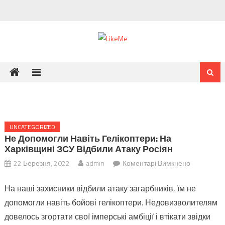
Skip
to
content
UNCATEGORIZED
Не Допомогли Навіть Гелікоптери: На
Харківщині ЗСУ Відбили Атаку Росіян
до
22 Березня, 2022
admin
Коментарі Вимкнено
Не
На наші захисники відбили атаку загарбників, їм не
допомогл
навіть
допомогли навіть бойові гелікоптери. Недовизволителям
гелікоптер
довелось згортати свої імперські амбіції і втікати звідки