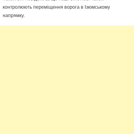
контролюють переміщення ворога в Ізюмському
напрямку.