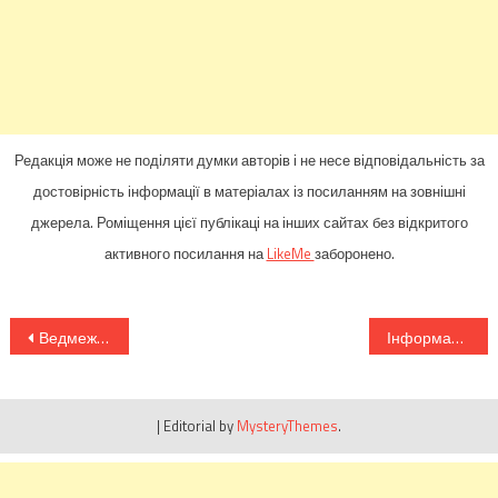
Редакція може не поділяти думки авторів і не несе відповідальність за
достовірність інформації в матеріалах із посиланням на зовнішні
джерела. Роміщення цієї публікаці на інших сайтах без відкритого
активного посилання на
LikeMe
заборонено.
Навігація
Ведмежі послуги Медведчука: як повʼязана з олігархом компанія стала ланкою у викраденні зерна й металу з окупації
Інформаційні вкиди Росії про полонених – частина гібридної війни: Омбудсман Дмитро Лубінець
записів
|
Editorial by
MysteryThemes
.