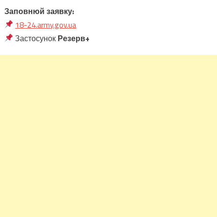
Заповнюй заявку:
18-24.army.gov.ua
Застосунок
Резерв+