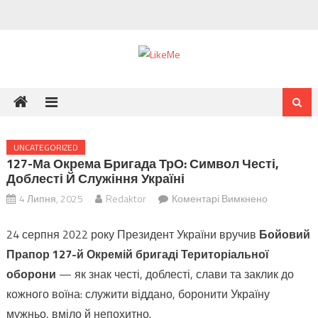
Skip
to
content
UNCATEGORIZED
127-Ма Окрема Бригада ТрО: Символ Честі,
Доблесті Й Служіння Україні
до
4 Липня, 2025
Redaktor
Коментарі Вимкнено
127-
24 серпня 2022 року Президент України вручив
Бойовий
ма
Окрема
Прапор 127-й Окремій бригаді Територіальної
бригада
оборони
— як знак честі, доблесті, слави та заклик до
ТрО:
кожного воїна: служити віддано, боронити Україну
символ
мужньо, вміло й непохитно.