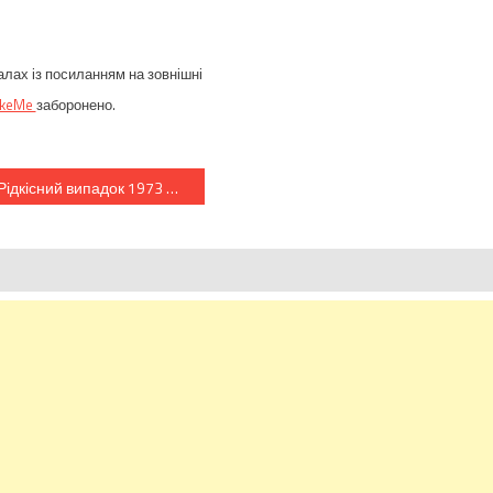
алах із посиланням на зовнішні
ikeMe
заборонено.
Рідкісний випадок 1973 року, коли поліцейському вдалося сфотографувати прибульця