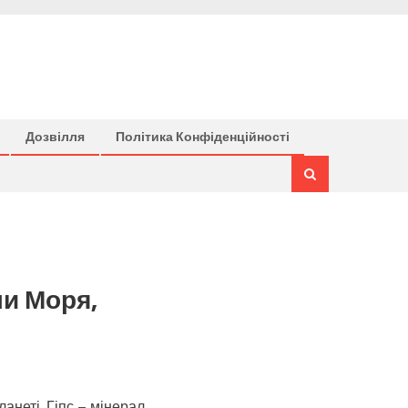
Дозвілля
Політика Конфіденційності
ли Моря,
анеті. Гіпс – мінерал,