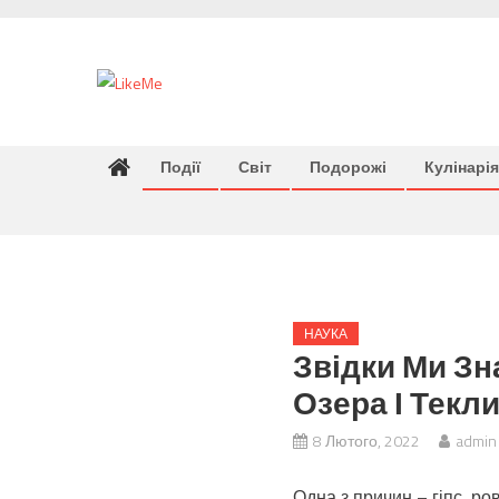
Skip
to
content
Події
Світ
Подорожі
Кулінарія
НАУКА
Звідки Ми Зн
Озера І Текли
8 Лютого, 2022
admin
Одна з причин – гіпс, ро