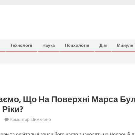
Технології
Наука
Психологія
Дім
Минуле
аємо, Що На Поверхні Марса Бу
 Ріки?
до
Коментарі Вимкнено
Звідки
вери та орбітальні зонди його часто знаходять на Червоній пл
ми