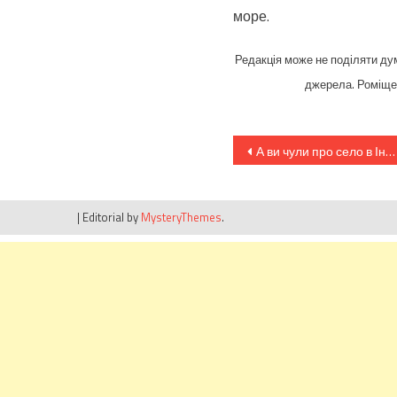
море.
Редакція може не поділяти дум
джерела. Роміщен
Навігація
А ви чули про село в Індії, у якому діти граються з дикими кобрами?
записів
|
Editorial by
MysteryThemes
.