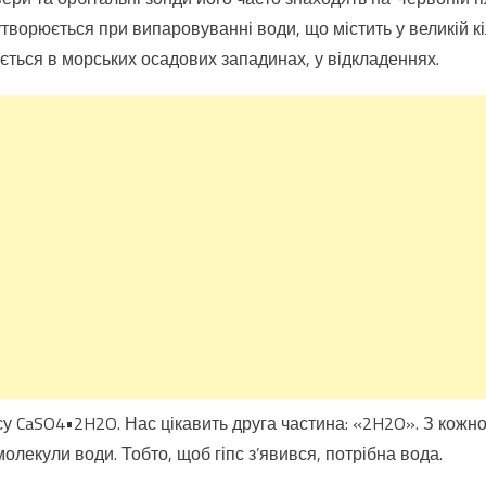
знаємо,
творюється при випаровуванні води, що містить у великій кі
що
ється в морських осадових западинах, у відкладеннях.
на
поверхні
Марса
були
моря,
озера
і
текли
ріки?
су CaSO4•2H2O. Нас цікавить друга частина: «2H2O». З кож
молекули води. Тобто, щоб гіпс з’явився, потрібна вода.