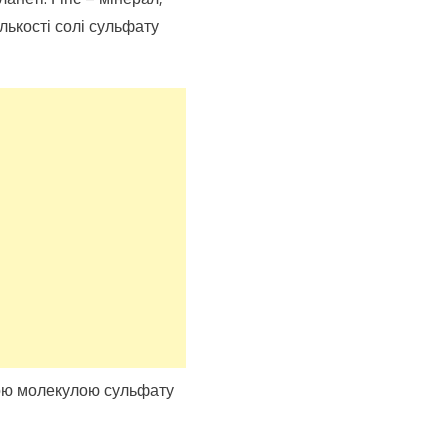
лькості солі сульфату
ною молекулою сульфату