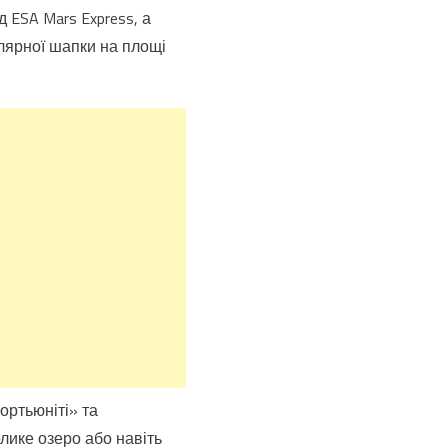
 ESA Mars Express, а
лярної шапки на площі
ортьюніті» та
елике озеро або навіть