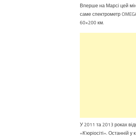
Вперше на Марсі цей міне
саме спектрометр OMEGA.
60×200 км.
У 2011 та 2013 роках ві
«К’юріосіті». Останній у