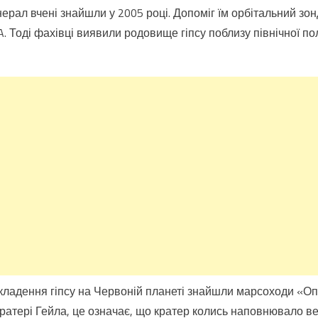
рал вчені знайшли у 2005 році. Допоміг їм орбітальний зонд
 Тоді фахівці виявили родовище гіпсу поблизу північної по
дкладення гіпсу на Червоній планеті знайшли марсоходи «Оп
 кратері Гейла, це означає, що кратер колись наповнювало в