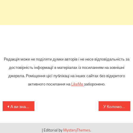
Редакція може не поділяти думки авторів і не несе відповідальність за
достовірність інформації в матеріалах із посиланням на зовнішні
джерела. Роміщення цієї публікаці на інших сайтах без відкритого
активного посилання на
LikeMe
заборонено.
Навігація
А ви знали, що існуала засекречена модель «Волги»? Таємна історія машин-«наздоганялок» КДБ (фото)
У Коломойського скажуть знов «сама себе высекла»? Вночі спалили будинок Гонтарєвої (відео)
записів
|
Editorial by
MysteryThemes
.