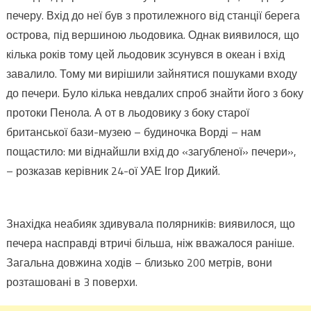
печеру. Вхід до неї був з протилежного від станції берега
острова, під вершиною льодовика. Однак виявилося, що
кілька років тому цей льодовик зсунувся в океан і вхід
завалило. Тому ми вирішили зайнятися пошуками входу
до печери. Було кілька невдалих спроб знайти його з боку
протоки Пенола. А от в льодовику з боку старої
британської бази-музею – будиночка Ворді – нам
пощастило: ми віднайшли вхід до «загубленої» печери»,
– розказав керівник 24-ої УАЕ Ігор Дикий.
Знахідка неабияк здивувала полярників: виявилося, що
печера насправді втричі більша, ніж вважалося раніше.
Загальна довжина ходів – близько 200 метрів, вони
розташовані в 3 поверхи.