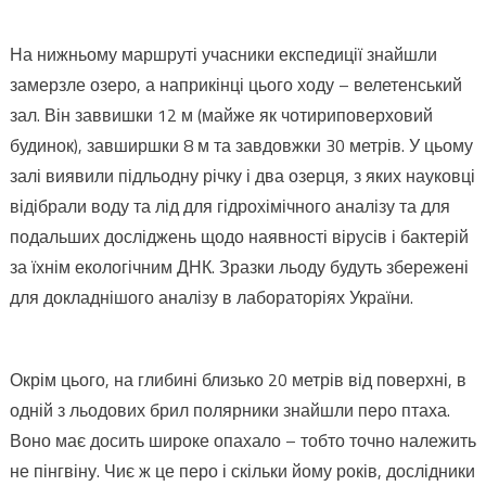
На нижньому маршруті учасники експедиції знайшли
замерзле озеро, а наприкінці цього ходу – велетенський
зал. Він заввишки 12 м (майже як чотириповерховий
будинок), завширшки 8 м та завдовжки 30 метрів. У цьому
залі виявили підльодну річку і два озерця, з яких науковці
відібрали воду та лід для гідрохімічного аналізу та для
подальших досліджень щодо наявності вірусів і бактерій
за їхнім екологічним ДНК. Зразки льоду будуть збережені
для докладнішого аналізу в лабораторіях України.
Окрім цього, на глибині близько 20 метрів від поверхні, в
одній з льодових брил полярники знайшли перо птаха.
Воно має досить широке опахало – тобто точно належить
не пінгвіну. Чиє ж це перо і скільки йому років, дослідники