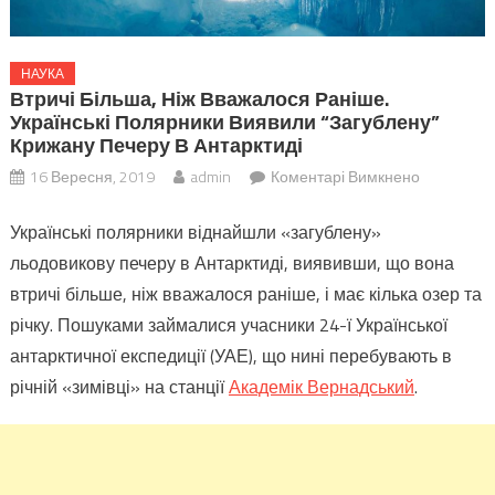
НАУКА
Втричі Більша, Ніж Вважалося Раніше.
Українські Полярники Виявили “загублену”
Крижану Печеру В Антарктиді
до
16 Вересня, 2019
admin
Коментарі Вимкнено
Втричі
Українські полярники віднайшли «загублену»
більша,
ніж
льодовикову печеру в Антарктиді, виявивши, що вона
вважалос
втричі більше, ніж вважалося раніше, і має кілька озер та
раніше.
річку. Пошуками займалися учасники 24-ї Української
Українські
антарктичної експедиції (УАЕ), що нині перебувають в
полярник
річній «зимівці» на станції
Академік Вернадський
.
виявили
“загублену
крижану
печеру