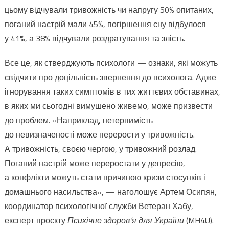
цьому відчували тривожність чи напругу 50% опитаних,
поганий настрій мали 45%, погіршення сну відбулося
у 41%, а 38% відчували роздратування та злість.
Все це, як стверджують психологи — ознаки, які можуть
свідчити про доцільність звернення до психолога. Адже
ігнорування таких симптомів в тих життєвих обставинах,
в яких ми сьогодні вимушено живемо, може призвести
до проблем. «Наприклад, нетерпимість
до невизначеності може перерости у тривожність.
А тривожність, своєю чергою, у тривожний розлад.
Поганий настрій може переростати у депресію,
а конфлікти можуть стати причиною кризи стосунків і
домашнього насильства», — наголошує Артем Осипян,
координатор психологічної служби Ветеран Хабу,
експерт проєкту
Психічне здоров
‘
я для України
(MH4U).