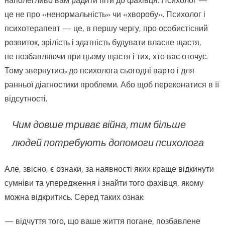
наполегливо вам радити піти до фахівця. Психолог —
це не про «ненормальність» чи «хворобу». Психолог і
психотерапевт — це, в першу чергу, про особистісний
розвиток, зрілість і здатність будувати власне щастя,
не позбавляючи при цьому щастя і тих, хто вас оточує.
Тому звернутись до психолога сьогодні варто і для
ранньої діагностики проблеми. Або щоб переконатися в її
відсутності.
Чим довше триває війна, тим більше
людей потребують допомоги психолога
Але, звісно, є ознаки, за наявності яких краще відкинути
сумніви та упередження і знайти того фахівця, якому
можна відкритись. Серед таких ознак:
— відчуття того, що ваше життя погане, позбавлене