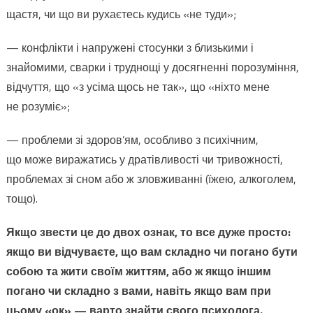
щастя, чи що ви рухаєтесь кудись «не туди»;
— конфлікти і напружені стосунки з близькими і
знайомими, сварки і труднощі у досягненні порозуміння,
відчуття, що «з усіма щось не так», що «ніхто мене
не розуміє»;
— проблеми зі здоров’ям, особливо з психічним,
що може виражатись у дратівливості чи тривожності,
проблемах зі сном або ж зловживанні (їжею, алкоголем,
тощо).
Якщо звести це до
двох
ознак, то все дуже просто:
якщо ви відчуваєте, що вам складно чи погано бути
собою та жити своїм життям, або ж якщо іншим
погано чи складно з вами, навіть якщо вам при
цьому «ок» — варто знайти свого психолога.