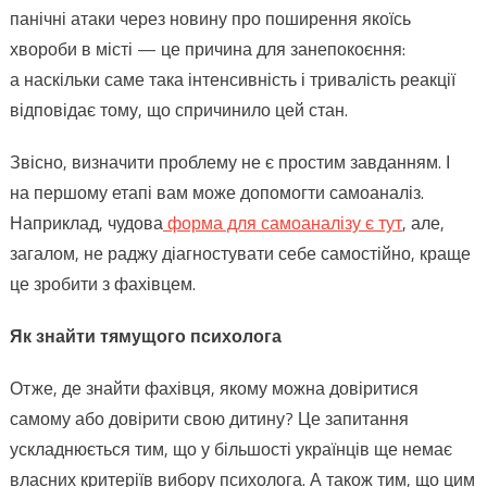
панічні атаки через новину про поширення якоїсь
хвороби в місті — це причина для занепокоєння:
а наскільки саме така інтенсивність і тривалість реакції
відповідає тому, що спричинило цей стан.
Звісно, визначити проблему не є простим завданням. І
на першому етапі вам може допомогти самоаналіз.
Наприклад, чудова
форма для самоаналізу є тут
, але,
загалом, не раджу діагностувати себе самостійно, краще
це зробити з фахівцем.
Як знайти тямущого психолога
Отже, де знайти фахівця, якому можна довіритися
самому або довірити свою дитину? Це запитання
ускладнюється тим, що у більшості українців ще немає
власних критеріїв вибору психолога. А також тим, що цим