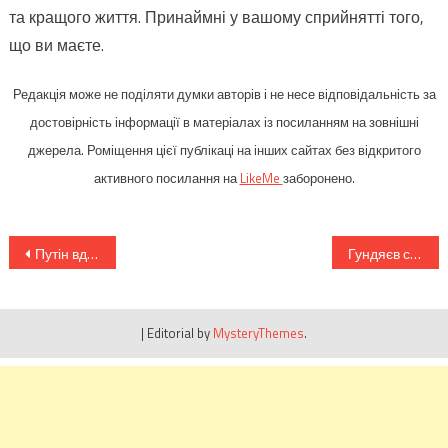
та кращого життя. Принаймні у вашому сприйнятті того,
що ви маєте.
Редакція може не поділяти думки авторів і не несе відповідальність за
достовірність інформації в матеріалах із посиланням на зовнішні
джерела. Роміщення цієї публікаці на інших сайтах без відкритого
активного посилання на
LikeMe
заборонено.
Навігація
Путін вдарив по Києву всім що мав – від “шахедів” до крилатих ракет. Нажаль є влучання
Гундяєв скаржиться Папі та генсеку ООН що його упирів женуть з Києво-Печерської лаври
записів
|
Editorial by
MysteryThemes
.