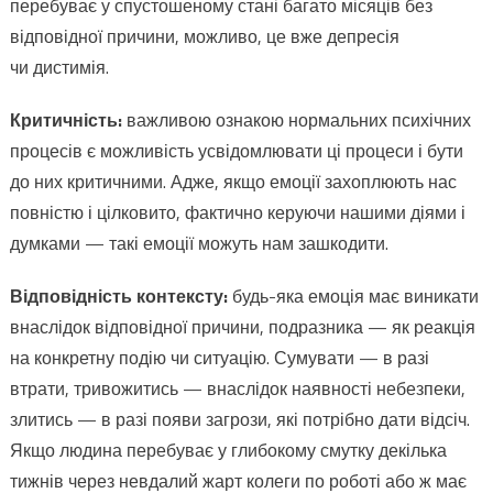
перебуває у спустошеному стані багато місяців без
відповідної причини, можливо, це вже депресія
чи дистимія.
Критичність:
важливою ознакою нормальних психічних
процесів є можливість усвідомлювати ці процеси і бути
до них критичними. Адже, якщо емоції захоплюють нас
повністю і цілковито, фактично керуючи нашими діями і
думками — такі емоції можуть нам зашкодити.
Відповідність контексту:
будь-яка емоція має виникати
внаслідок відповідної причини, подразника — як реакція
на конкретну подію чи ситуацію. Сумувати — в разі
втрати, тривожитись — внаслідок наявності небезпеки,
злитись — в разі появи загрози, які потрібно дати відсіч.
Якщо людина перебуває у глибокому смутку декілька
тижнів через невдалий жарт колеги по роботі або ж має