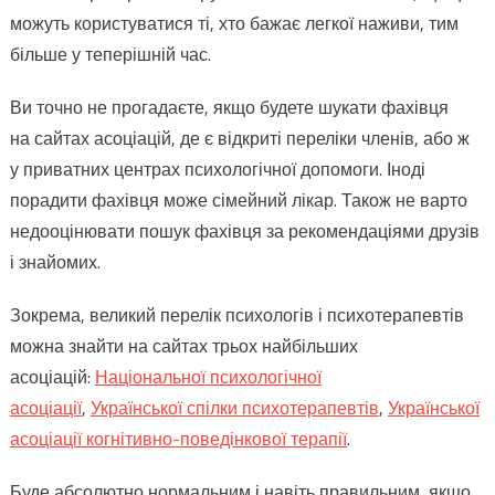
можуть користуватися ті, хто бажає легкої наживи, тим
більше у теперішній час.
Ви точно не прогадаєте, якщо будете шукати фахівця
на сайтах асоціацій, де є відкриті переліки членів, або ж
у приватних центрах психологічної допомоги. Іноді
порадити фахівця може сімейний лікар. Також не варто
недооцінювати пошук фахівця за рекомендаціями друзів
і знайомих.
Зокрема, великий перелік психологів і психотерапевтів
можна знайти на сайтах трьох найбільших
асоціацій:
Н
аціональної психологічної
асоціації
,
Української спілки психотерапевтів
,
Української
асоціації когнітивно-поведінкової терапії
.
Буде абсолютно нормальним і навіть правильним, якщо