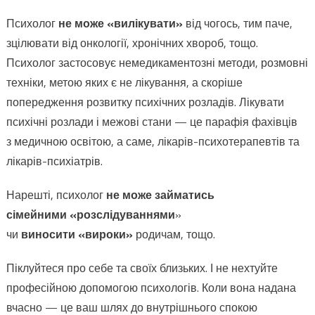
Психолог
не може «вилікувати»
від чогось, тим паче,
зцілювати від онкології, хронічних хвороб, тощо.
Психолог застосовує немедикаментозні методи, розмовні
техніки, метою яких є не лікування, а скоріше
попередження розвитку психічних розладів. Лікувати
психічні розлади і межові стани — це парафія фахівців
з медичною освітою, а саме, лікарів-психотерапевтів та
лікарів-психіатрів.
Нарешті, психолог
не може займатись
сімейними «розслідуваннями
»
чи
виносити «вироки»
родичам, тощо.
Піклуйтеся про себе та своїх близьких. І не нехтуйте
професійною допомогою психологів. Коли вона надана
вчасно — це ваш шлях до внутрішнього спокою