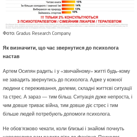
Фото: Gradus Research Company
Як визначити, що час звернутися до психолога
настав
Артем Осипян радить: і у «звичайному» житті будь-кому
не завадить звернутись до психолога. Адже у кожної
людини є переживання, дилеми, складні життєві ситуації
та стрес. А зараз — тим більш. Ситуація дуже непроста, і
чим довше триває війна, тим довше діє стрес і тим
більше людей потребують допомоги психолога.
Не обов’язково чекати, коли близькі і знайомі почнуть