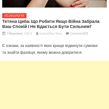
ПСИХОЛОГІЯ
Тетяна Циба: Що Робити Якщо Війна Забрала
Ваш Спокій І Не Вдається Бути Сильним?
9 Березня, 2023
Ivanochko Yura
Comment(0)
Є ознаки, за наявності яких краще відкинути сумніви
та знайти фахівця, якому можна довіритися.