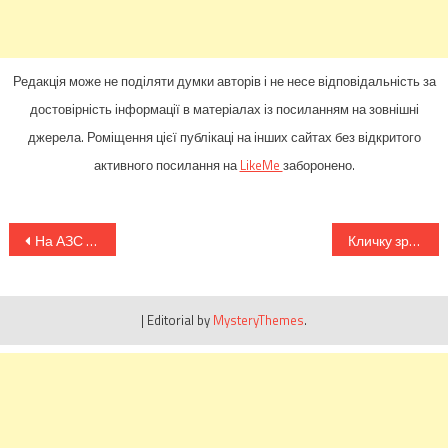
Редакція може не поділяти думки авторів і не несе відповідальність за
достовірність інформації в матеріалах із посиланням на зовнішні
джерела. Роміщення цієї публікаці на інших сайтах без відкритого
активного посилання на
LikeMe
заборонено.
Навігація
На АЗС готовятся менять ценники на топливо
Кличку зробили термінову операцію! Стан важкий
записів
|
Editorial by
MysteryThemes
.