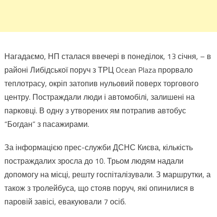
Нагадаємо, НП сталася ввечері в понеділок, 13 січня, – в
районі Либідської поруч з ТРЦ Ocean Plaza прорвало
теплотрасу, окріп затопив нульовий поверх торгового
центру. Постраждали люди і автомобілі, залишені на
парковці. В одну з утворених ям потрапив автобус
“Богдан” з пасажирами.
За інформацією прес-служби ДСНС Києва, кількість
постраждалих зросла до 10. Трьом людям надали
допомогу на місці, решту госпіталізували. З маршрутки, а
також з тролейбуса, що стояв поруч, які опинилися в
паровій завісі, евакуювали 7 осіб.