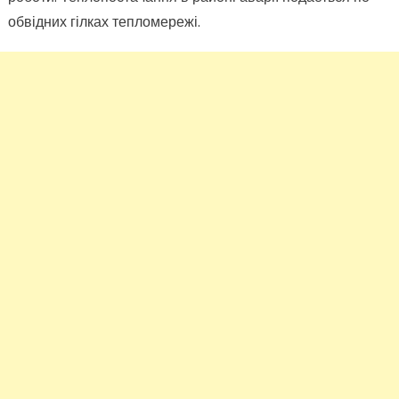
обвідних гілках тепломережі.