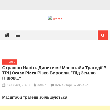
Skip
to
content
СТИЛЬ
Страшно Навіть Дивитися! Масштаби Трагедії В
ТРЦ Ocean Plaza Різко Виросли. “Під Землю
Пішов…”
до
14 Січня, 2020
admin
Коментарі Вимкнено
Страшно
Масштаби трагедії збільшуються
навіть
дивитися!
Масштаби