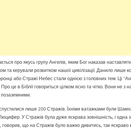
ається про якусь групу Ангелів, яким Бог наказав наставлят
ом та керували розвитком нашої цивілізації. Данило лише к
хоронці або Стражі Небес стали однією з головних тем. Ці “А
. Про це в Біблії говориться цілком ясно та чітко. Вони не з на
 позаземними.
спустилися лише 200 Стражів. Їхніми ватажками були Шамха
Люцифер. У Стражів була дуже яскрава зовнішність, і одна з
х, говорив, що на Стражів було важко дивитись, так яскраво