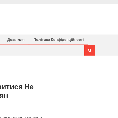
Дозвілля
Політика Конфіденційності
витися Не
ян
ки викрадення людини