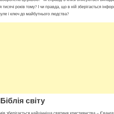
Друге
тисячі років тому? І чи правда, що в ній зберігається інфо
пришестя
уле і ключ до майбутнього людства?
може
виявитися
не
поверненням
Бога,
а
вторгненням
інопланетян
Біблія світу
мів зберігається найцінніша святиня християнства – Євангелі