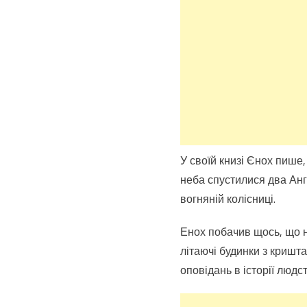
У своїй книзі Єнох пише,
неба спустилися два Анге
вогняній колісниці.
Енох побачив щось, що не
літаючі будинки з кришт
оповідань в історії люд