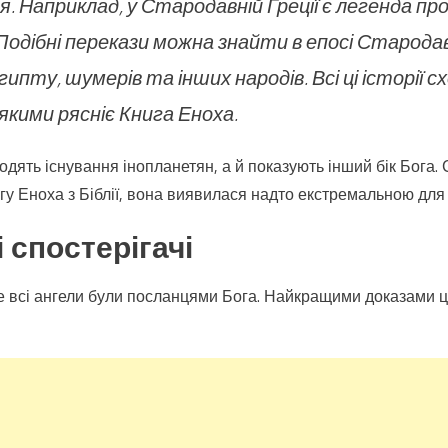
 Наприклад, у Стародавній Греції є легенда про
. Подібні перекази можна знайти в епосі Старод
ту, шумерів та інших народів. Всі ці історії схо
якими рясніє Книга Еноха.
одять існування інопланетян, а й показують інший бік Бога.
у Еноха з Біблії, вона виявилася надто екстремальною для 
 спостерігачі
не всі ангели були посланцями Бога. Найкращими доказами ць