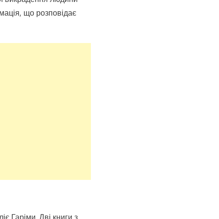
рмація, що розповідає
є Гаріми. Дві книги з