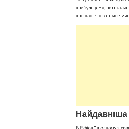
прибульцями, що сталися 
про наше позаземне мин
Найдавніша 
В Ефіопії в одному з хра