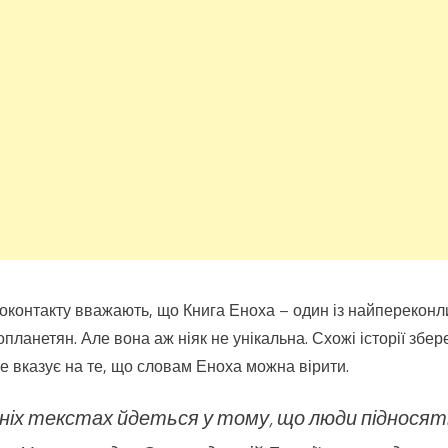
оконтакту вважають, що Книга Еноха – один із найпереконли
планетян. Але вона аж ніяк не унікальна. Схожі історії збер
Це вказує на те, що словам Еноха можна вірити.
іх текстах йдеться у тому, що люди підносять