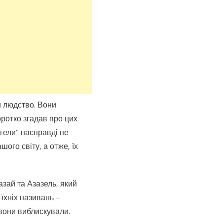
и людство. Вони
оротко згадав про цих
нгели” насправді не
шого світу, а отже, їх
зай та Азазель, який
 їхніх називань –
 вони виблискували.