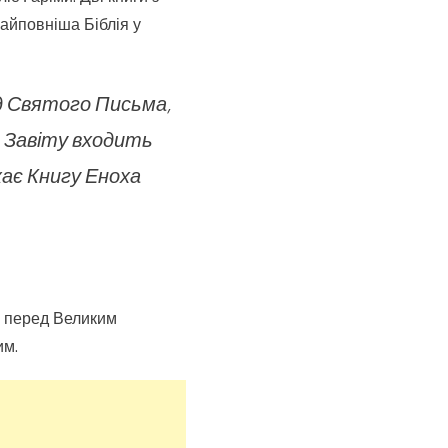
айповніша Біблія у
ід Святого Письма,
о Завіту входить
жає Книгу Еноха
ег перед Великим
им.