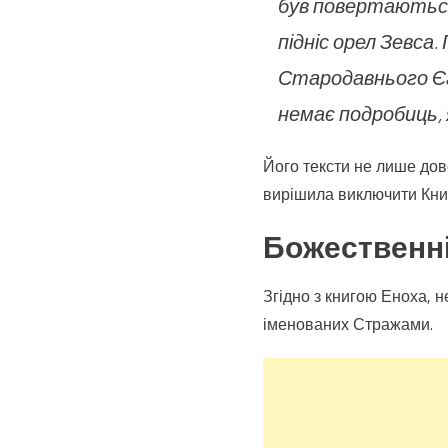
був повертаються.
підніс орел Зевса
Стародавнього Єгип
немає подробиць, 
Його тексти не лише дов
вирішила виключити Книг
Божественні
Згідно з книгою Еноха, 
іменованих Стражами.