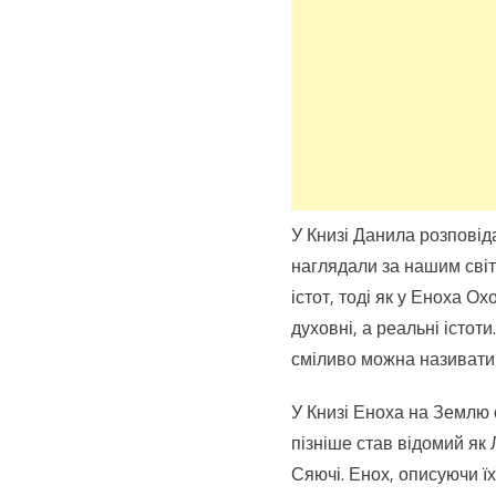
У Книзі Данила розповід
наглядали за нашим світ
істот, тоді як у Еноха О
духовні, а реальні істоти
сміливо можна називати
У Книзі Еноха на Землю 
пізніше став відомий як 
Сяючі. Енох, описуючи ї