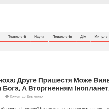
Технології
Наука
Психологія
Дім
Минуле
ноха: Друге Пришестя Може Вия
Бога, А Вторгненням Інопланет
до
n
Коментарі Вимкнено
Пророцтва
заборонена Церквою? Чи справді в книзі описуються випад
Еноха: