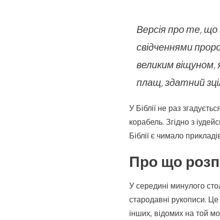
Версія про те, щ
свідченнями пророк
великим віщуном, 
плащ, здатний зц
У Біблії не раз згадуєть
корабель. Згідно з іуде
Біблії є чимало прикладі
Про що розпо
У середині минулого стол
стародавні рукописи. Це 
інших, відомих на той мом