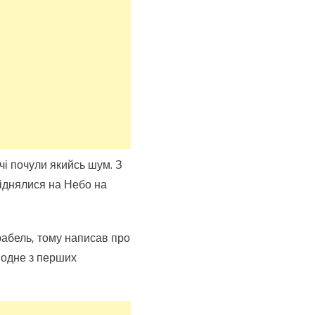
очі почули якийсь шум. З
 піднялися на Небо на
рабель, тому написав про
 одне з перших