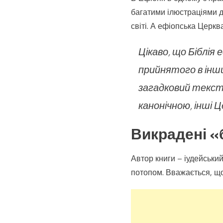
багатими ілюстраціями д
світі. А ефіопська Церкв
Цікаво, що Біблія
прийнятого в інши
загадковий текст,
канонічною, інші Це
Викрадені «
Автор книги – іудейськи
потопом. Вважається, що