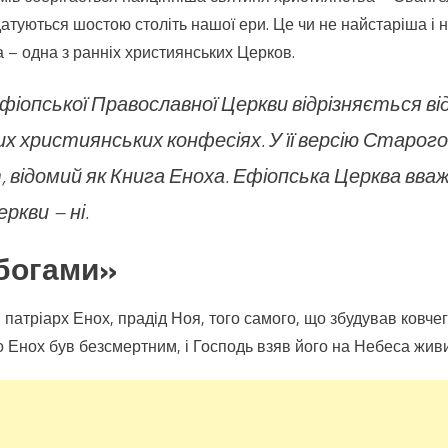
атуються шостою століть нашої ери. Це чи не найстаріша і н
а – одна з ранніх християнських Церков.
 ефіопської Православної Церкви відрізняється в
х християнських конфесіях. У її версію Старог
 відомий як Книга Еноха. Ефіопська Церква вва
ркви – ні.
богами»
й патріарх Енох, прадід Ноя, того самого, що збудував ковч
 Енох був безсмертним, і Господь взяв його на Небеса жив