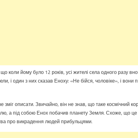
 що коли йому було 12 років, усі жителі села одного разу вн
ли, і один з них сказав Еноху: «Не бійся, чоловіке», і вони
 зміг описати. Звичайно, він не знав, що таке космічний ко
алю, а під собою Енох побачив планету Земля. Схоже, що це
ства про викрадення людей прибульцями.