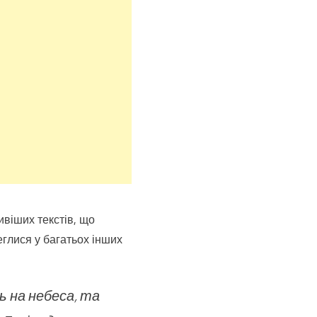
віших текстів, що
еглися у багатьох інших
 на небеса, та