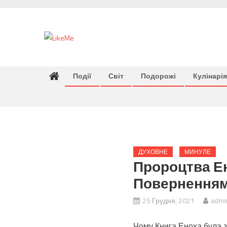
Skip
to
content
Події
Світ
Подорожі
Кулінарія
ДУХОВНЕ
МИНУЛЕ
Пророцтва Е
Поверненням 
25 Грудня, 2021
admi
Чому Книга Еноха була 