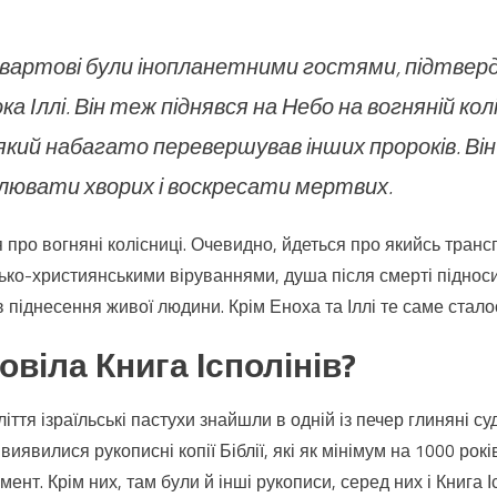
о вартові були інопланетними гостями, підтве
а Іллі. Він теж піднявся на Небо на вогняній колі
який набагато перевершував інших пророків. Він
ілювати хворих і воскресати мертвих.
ся про вогняні колісниці. Очевидно, йдеться про якийсь транс
йсько-християнськими віруваннями, душа після смерті піднос
в піднесення живої людини. Крім Еноха та Іллі те саме сталос
віла Книга Ісполінів?
іття ізраїльські пастухи знайшли в одній із печер глиняні су
виявилися рукописні копії Біблії, які як мінімум на 1000 рок
ент. Крім них, там були й інші рукописи, серед них і Книга Іс