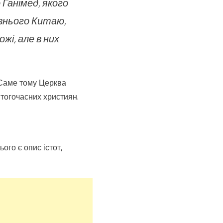
 Ганімед, якого
авнього Китаю,
жі, але в них
 Саме тому Церква
тогочасних християн.
ого є опис істот,