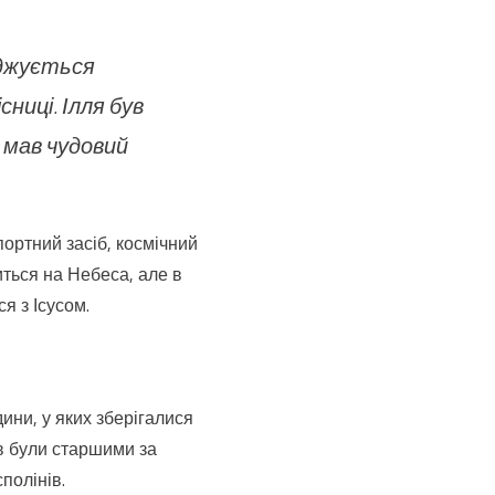
рджується
сниці. Ілля був
 мав чудовий
портний засіб, космічний
иться на Небеса, але в
я з Ісусом.
дини, у яких зберігалися
ів були старшими за
полінів.