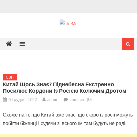
Skip
to
content
СВІТ
Китай Щось Знає? Піднебесна Екстренно
Посилює Кордони Із Росією Колючим Дротом
9 Грудня, 2022
admin
Comment(0)
Схоже на те, що Китай вже знає, що скоро із росії можуть
побігти біженці і судячи зі всього їм там будуть не раді.