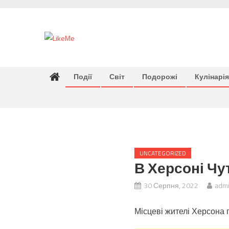
Skip
to
content
Події
Світ
Подорожі
Кулінарія
UNCATEGORIZED
В Херсоні Чу
30 Серпня, 2022
adm
Місцеві жителі Херсона п