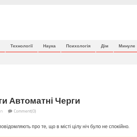
Технології
Наука
Психологія
Дім
Минуле
ти Автоматні Черги
in
Comment(0)
овідомляють про те, що в місті цілу ніч було не спокійно.