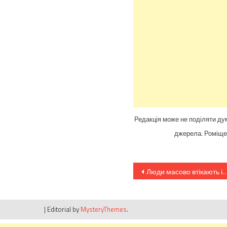
Редакція може не поділяти дум
джерела. Роміщен
Навігація
Люди масово втікають із російського Бєлгорода. На вокзалі “хмара” людей
записів
|
Editorial by
MysteryThemes
.