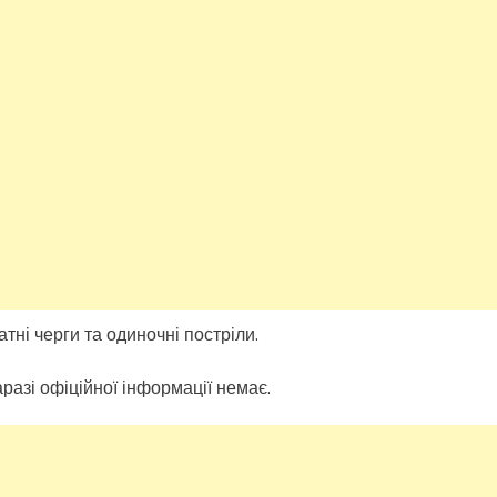
тні черги та одиночні постріли.
разі офіційної інформації немає.