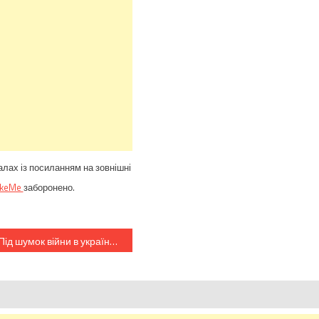
алах із посиланням на зовнішні
ikeMe
заборонено.
Під шумок війни в українців “віджимають” Карпати! Міндовкілля в ділі…