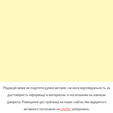
Редакція може не поділяти думки авторів і не несе відповідальність за
достовірність інформації в матеріалах із посиланням на зовнішні
джерела. Роміщення цієї публікаці на інших сайтах без відкритого
активного посилання на
LikeMe
заборонено.