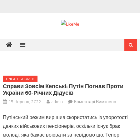
Skip
to
content
UNCATEGORIZED
Справи Зовсім Кепські: Путін Погнав Проти
України 60-Річних Дідусів
до
15 Червня, 2022
admin
Коментарі Вимкнено
Справи
Путінський режим вирішив скористатись із упоротості
зовсім
кепські:
деяких військових пенсіонерів, оскільки існує брак
Путін
молоді, яка бажає воювати за невідомо що. Тепер