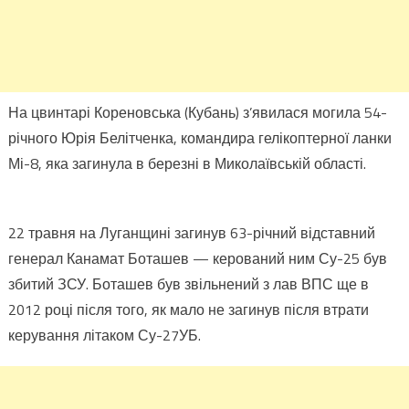
На цвинтарі Кореновська (Кубань) з’явилася могила 54-
річного Юрія Белітченка, командира гелікоптерної ланки
Мі-8, яка загинула в березні в Миколаївській області.
22 травня на Луганщині загинув 63-річний відставний
генерал Канамат Боташев — керований ним Су-25 був
збитий ЗСУ. Боташев був звільнений з лав ВПС ще в
2012 році після того, як мало не загинув після втрати
керування літаком Су-27УБ.