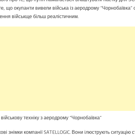
те, що окупанти вивели війська із аеродрому “Чорнобаївка” 
ення військще більш реалістичним.
 військову техніку з аеродрому “Чорнобаївка”
кові знімки компанії SATELLOGIC. Вони ілюструють ситуацію 