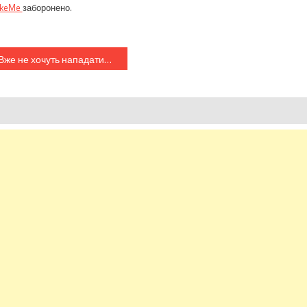
ikeMe
заборонено.
Вже не хочуть нападати… ЗСУ на Донеччині обнулили близько 300 окупантів…