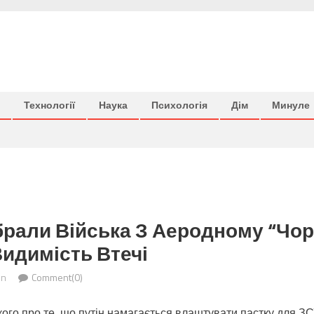
Технології
Наука
Психологія
Дім
Минуле
рали Війська З Аеродному “Чорн
идимість Втечі
in
Comment(0)
кого про те, що путін намагається влаштувати пастку для З