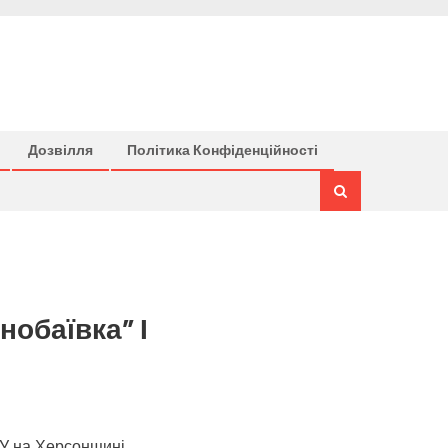
Дозвілля
Політика Конфіденційності
обаївка” І
СУ на Херсонщині,