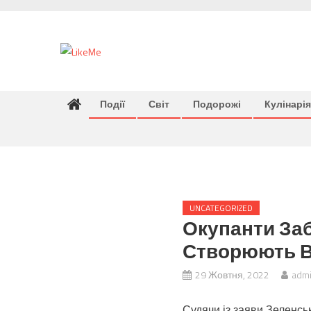
Skip
to
content
Події
Світ
Подорожі
Кулінарія
UNCATEGORIZED
Окупанти Заб
Створюють В
29 Жовтня, 2022
adm
Судячи із заяви Зеленсь